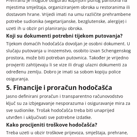
Prehranu je moguće osigurati kupnjom punog pansiona na
mjestima smještaja, organiziranjem obroka u restoranima ili
dostavom hrane. Vrijedi imati na umu različite prehrambene
potrebe sudionika (vegetarijanske, bezglutenske, alergije) i
uzeti ih u obzir pri planiranju obroka.
Koji su dokumenti potrebni tijekom putovanja?
Tijekom domaćih hodočašća dovoljan je osobni dokument. U
slučaju putovanja u inozemstvo, osobito izvan Schengenskog
prostora, može biti potreban putovnica. Također je vrijedno
provjeriti zahtijevaju li se vize ili drugi ulazni dokumenti za
određenu zemlju. Dobro je imati sa sobom kopiju police
osiguranja.
5. Financije i proračun hodočašća
Jasno definirani proračun i transparentno računovodstvo
ključ su za izbjegavanje nesporazuma i osiguravanje mira za
sve sudionike. Trošak hodočašća treba biti unaprijed
utvrđen i uključivati sve potrebne izdatke.
Kako procijeniti troškove hodočašća?
Treba uzeti u obzir troškove prijevoza, smještaja, prehrane,