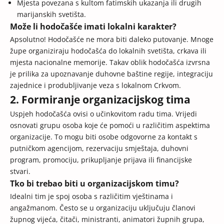
Mjesta povezana s kultom fatimskih ukazanja ili drugih
marijanskih svetišta.
Može li hodočašće imati lokalni karakter?
Apsolutno! Hodočašće ne mora biti daleko putovanje. Mnoge
župe organiziraju hodočašća do lokalnih svetišta, crkava ili
mjesta nacionalne memorije. Takav oblik hodočašća izvrsna
je prilika za upoznavanje duhovne baštine regije, integraciju
zajednice i produbljivanje veza s lokalnom Crkvom.
2. Formiranje organizacijskog tima
Uspjeh hodočašća ovisi o učinkovitom radu tima. Vrijedi
osnovati grupu osoba koje će pomoći u različitim aspektima
organizacije. To mogu biti osobe odgovorne za kontakt s
putničkom agencijom, rezervaciju smještaja, duhovni
program, promociju, prikupljanje prijava ili financijske
stvari.
Tko bi trebao biti u organizacijskom timu?
Idealni tim je spoj osoba s različitim vještinama i
angažmanom. Često se u organizaciju uključuju članovi
župnog vijeća, čitači, ministranti, animatori župnih grupa,