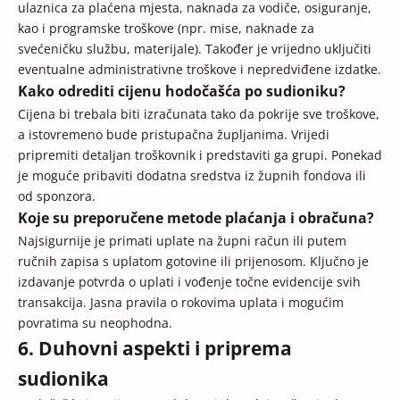
ulaznica za plaćena mjesta, naknada za vodiče, osiguranje,
kao i programske troškove (npr. mise, naknade za
svećeničku službu, materijale). Također je vrijedno uključiti
eventualne administrativne troškove i nepredviđene izdatke.
Kako odrediti cijenu hodočašća po sudioniku?
Cijena bi trebala biti izračunata tako da pokrije sve troškove,
a istovremeno bude pristupačna župljanima. Vrijedi
pripremiti detaljan troškovnik i predstaviti ga grupi. Ponekad
je moguće pribaviti dodatna sredstva iz župnih fondova ili
od sponzora.
Koje su preporučene metode plaćanja i obračuna?
Najsigurnije je primati uplate na župni račun ili putem
ručnih zapisa s uplatom gotovine ili prijenosom. Ključno je
izdavanje potvrda o uplati i vođenje točne evidencije svih
transakcija. Jasna pravila o rokovima uplata i mogućim
povratima su neophodna.
6. Duhovni aspekti i priprema
sudionika