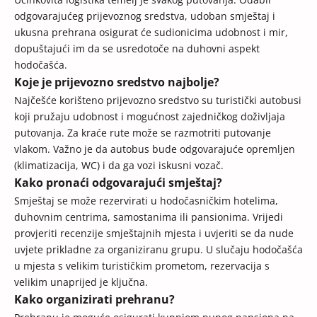
odgovarajućeg prijevoznog sredstva, udoban smještaj i
ukusna prehrana osigurat će sudionicima udobnost i mir,
dopuštajući im da se usredotoče na duhovni aspekt
hodočašća.
Koje je prijevozno sredstvo najbolje?
Najčešće korišteno prijevozno sredstvo su turistički autobusi
koji pružaju udobnost i mogućnost zajedničkog doživljaja
putovanja. Za kraće rute može se razmotriti putovanje
vlakom. Važno je da autobus bude odgovarajuće opremljen
(klimatizacija, WC) i da ga vozi iskusni vozač.
Kako pronaći odgovarajući smještaj?
Smještaj se može rezervirati u hodočasničkim hotelima,
duhovnim centrima, samostanima ili pansionima. Vrijedi
provjeriti recenzije smještajnih mjesta i uvjeriti se da nude
uvjete prikladne za organiziranu grupu. U slučaju hodočašća
u mjesta s velikim turističkim prometom, rezervacija s
velikim unaprijed je ključna.
Kako organizirati prehranu?