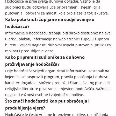
Hodočašće je prije svega duhovni događaj. Važno je da
sudionici budu odgovarajuće pripremljeni, svjesni cilja
putovanja i otvoreni za milosti koje proizlaze iz tog iskustva.
Kako potaknuti župljane na sudjelovanje u
hodočašću?
Informacije o hodočašću trebaju biti široko dostupne: najave
u crkvi, plakati, informacije na web stranici župe, u župnom
biltenu. Vrijedi naglasiti duhovni aspekt putovanja, priliku za
molitvu i produbljenje vjere.
Kako pripremiti sudionike za duhovno
proživljavanje hodočašća?
Prije hodočašća vrijedi organizirati informativni sastanak na
kojem će se raspraviti program, pravila ponašanja i duhovni
karakter događaja. Možete predložiti čitanje Svetog pisma ili
religijske literature povezane s mjestom hodočašća. Važno je
naglasiti važnost osobne i zajedničke molitve.
Što znači hodočastiti kao put obraćenja i
produbljenja vjere?
Hodočašće je često vrijeme intenzivne molitve, razmišljanja