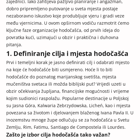
zajednici. Iako zahtijeva pažljivo planiranje i angažman,
dobro pripremljeno putovanje u sveta mjesta postaje
nezaboravno iskustvo koje produbljuje vjeru i gradi veze
među vjernicima. U ovom opširnom vodiču razmotrit ćemo
ključne faze organizacije hodočašća, od prvih ideja do
povratka kući, uzimajući u obzir i praktična i duhovna
pitanja.
1. Definiranje cilja i mjesta hodočašća
Prvi i temeljni korak je jasno definirati cilj i odabrati mjesto
na koje će hodočašće biti usmjereno. Hoće li to biti
hodočašće do poznatog marijanskog svetišta, mjesta
mučeništva svetaca ili možda biblijski put? Vrijedi uzeti u
obzir očekivanja župljana, financijske mogućnosti i vrijeme
kojim sudionici raspolažu. Popularne destinacije u Poljskoj
su Jasna Góra, Kalwaria Zebrzydowska, Licheń, kao i mjesta
povezana sa životom i djelovanjem blaženog Ivana Pavla II. U
inozemstvu mnoge župe odlučuju se za hodočašća u Svetu
Zemlju, Rim, Fatimu, Santiago de Compostela ili Lourdes.
Zašto je izbor cilja hodočašća tako važan?