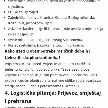
Svete mise svakodnevno, često na važnim hodočasničkim
mjestima.
Prilike za ispovijed.
Zajedničke molitve: Krunica, Krunica Božjeg milosrđa,
Križni put, Jasnogorski apel.
Asketske konferencije ili kateheze koje uvode u mjesta koja
će se posjećivati.
Svete mise ili adoracije Presvetog Sakramenta.
Posjet svetištima, bazilikama, župnim crkvama.
Kako uzeti u obzir potrebe različitih dobnih i
tjelesnih skupina sudionika?
Pripremajući raspored, vrijedi imati na umu različitu
tjelesnu kondiciju i dob sudionika. Treba uzeti u obzir
vrijeme za odmor, osigurati pristup vodi i obrocima, kao i,
ako je moguće, planirati alternativne oblike sudjelovanja za
starije osobe ili one s poteškoćama u kretanju.
4. Logistička pitanja: Prijevoz, smještaj
i prehrana
Učinkovita logistika temelj je svakog putovanja. Odabir