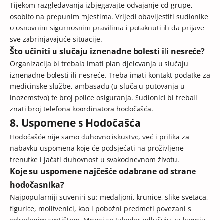
Tijekom razgledavanja izbjegavajte odvajanje od grupe,
osobito na prepunim mjestima. Vrijedi obavijestiti sudionike
o osnovnim sigurnosnim pravilima i potaknuti ih da prijave
sve zabrinjavajuće situacije.
Što učiniti u slučaju iznenadne bolesti ili nesreće?
Organizacija bi trebala imati plan djelovanja u slučaju
iznenadne bolesti ili nesreće. Treba imati kontakt podatke za
medicinske službe, ambasadu (u slučaju putovanja u
inozemstvo) te broj police osiguranja. Sudionici bi trebali
znati broj telefona koordinatora hodočašća.
8. Uspomene s Hodočašća
Hodočašće nije samo duhovno iskustvo, već i prilika za
nabavku uspomena koje će podsjećati na proživljene
trenutke i jačati duhovnost u svakodnevnom životu.
Koje su uspomene najčešće odabrane od strane
hodočasnika?
Najpopularniji suveniri su: medaljoni, krunice, slike svetaca,
figurice, molitvenici, kao i pobožni predmeti povezani s
određenim svetištem. Mnogi se također odlučuju za kupnju