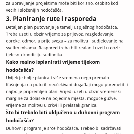
za upravljanje projektima može biti korisno, osobito kod
većih i složenijih hodočašća.
3. Planiranje rute i rasporeda
Detaljan plan putovanja je temelj uspješnog hodočašća.
Treba uzeti u obzir vrijeme za prijevoz, razgledavanje,
obroke, odmor, a prije svega – za molitvu i sudjelovanje na
svetim misama. Raspored treba biti realan i uzeti u obzir
tjelesnu kondiciju sudionika.
Kako realno isplanirati vrijeme tijekom
hodočašća?
Uvijek je bolje planirati više vremena nego premalo.
Kašnjenja na putu ili neočekivani događaji mogu poremetiti i
najbolje pripremljen plan. Vrijedi uzeti u obzir vremenski
margine za dolaske na pojedina mjesta, moguće gužve,
vrijeme za molitvu u crkvi ili prelazak granica.
Što bi trebalo biti uključeno u duhovni program
hodočašća?
Duhovni program je srce hodočašća. Trebao bi sadržavati: