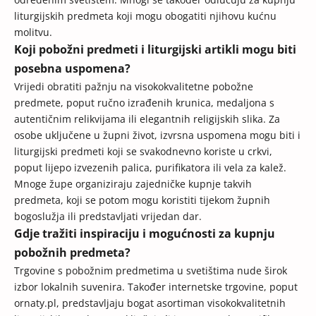
liturgijskih predmeta koji mogu obogatiti njihovu kućnu
molitvu.
Koji pobožni predmeti i liturgijski artikli mogu biti
posebna uspomena?
Vrijedi obratiti pažnju na visokokvalitetne pobožne
predmete, poput ručno izrađenih krunica, medaljona s
autentičnim relikvijama ili elegantnih religijskih slika. Za
osobe uključene u župni život, izvrsna uspomena mogu biti i
liturgijski predmeti koji se svakodnevno koriste u crkvi,
poput lijepo izvezenih palica, purifikatora ili vela za kalež.
Mnoge župe organiziraju zajedničke kupnje takvih
predmeta, koji se potom mogu koristiti tijekom župnih
bogoslužja ili predstavljati vrijedan dar.
Gdje tražiti inspiraciju i mogućnosti za kupnju
pobožnih predmeta?
Trgovine s pobožnim predmetima u svetištima nude širok
izbor lokalnih suvenira. Također internetske trgovine, poput
ornaty.pl
, predstavljaju bogat asortiman visokokvalitetnih