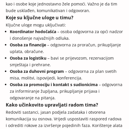
kao i osobe koje jednostavno žele pomoći. Važno je da tim
bude usklađen, komunikativan i odgovoran.
Koje su ključne uloge u timu?
Ključne uloge mogu uključivati:
Koordinator hodočašća
– osoba odgovorna za opći nadzor
i donošenje najvažnijih odluka.
Osoba za financije
– odgovorna za proračun, prikupljanje
uplata, obračune.
Osoba za logistiku
– bavi se prijevozom, rezervacijom
smještaja i prehrane.
Osoba za duhovni program
– odgovorna za plan svetih
misa, molitvi, ispovijedi, konferencija.
Osoba za promociju i kontakt s sudionicima
– odgovorna
za informiranje župljana, prikupljanje prijava i
odgovaranje na pitanja.
Kako učinkovito upravljati radom tima?
Redoviti sastanci, jasan podjela zadataka i otvorena
komunikacija su osnova. Vrijedi uspostaviti raspored radova
i odrediti rokove za izvršenje pojedinih faza. Korištenje alata