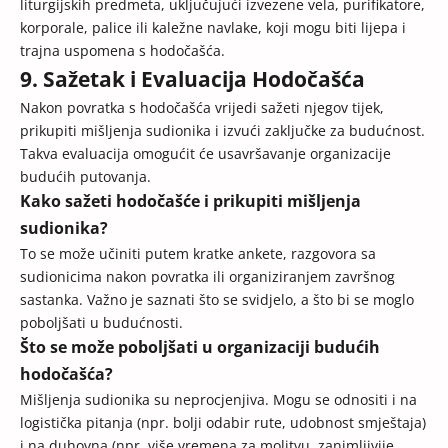
liturgijskih predmeta, uključujući izvezene vela, purifikatore,
korporale, palice ili kaležne navlake, koji mogu biti lijepa i
trajna uspomena s hodočašća.
9. Sažetak i Evaluacija Hodočašća
Nakon povratka s hodočašća vrijedi sažeti njegov tijek,
prikupiti mišljenja sudionika i izvući zaključke za budućnost.
Takva evaluacija omogućit će usavršavanje organizacije
budućih putovanja.
Kako sažeti hodočašće i prikupiti mišljenja
sudionika?
To se može učiniti putem kratke ankete, razgovora sa
sudionicima nakon povratka ili organiziranjem završnog
sastanka. Važno je saznati što se svidjelo, a što bi se moglo
poboljšati u budućnosti.
Što se može poboljšati u organizaciji budućih
hodočašća?
Mišljenja sudionika su neprocjenjiva. Mogu se odnositi i na
logistička pitanja (npr. bolji odabir rute, udobnost smještaja)
i na duhovna (npr. više vremena za molitvu, zanimljivije