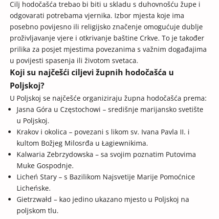
Cilj hodočašća trebao bi biti u skladu s duhovnošću župe i
odgovarati potrebama vjernika. Izbor mjesta koje ima
posebno povijesno ili religijsko značenje omogućuje dublje
proživljavanje vjere i otkrivanje baštine Crkve. To je također
prilika za posjet mjestima povezanima s važnim događajima
u povijesti spasenja ili životom svetaca.
Koji su najčešći ciljevi župnih hodočašća u
Poljskoj?
U Poljskoj se najčešće organiziraju župna hodočašća prema:
Jasna Góra u Częstochowi – središnje marijansko svetište
u Poljskoj.
Krakov i okolica – povezani s likom sv. Ivana Pavla II. i
kultom Božjeg Milosrđa u Łagiewnikima.
Kalwaria Zebrzydowska – sa svojim poznatim Putovima
Muke Gospodnje.
Licheń Stary – s Bazilikom Najsvetije Marije Pomoćnice
Licheńske.
Gietrzwałd – kao jedino ukazano mjesto u Poljskoj na
poljskom tlu.