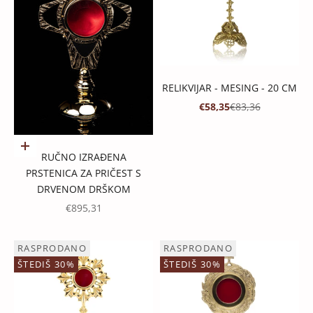
RELIKVIJAR - MESING - 20 CM
PROMOTIVNA CIJENA
REDOVNA CIJENA
€58,35
€83,36
Dodaj u košaricu
RUČNO IZRAĐENA
PRSTENICA ZA PRIČEST S
DRVENOM DRŠKOM
PROMOTIVNA CIJENA
€895,31
RASPRODANO
RASPRODANO
ŠTEDIŠ 30%
ŠTEDIŠ 30%