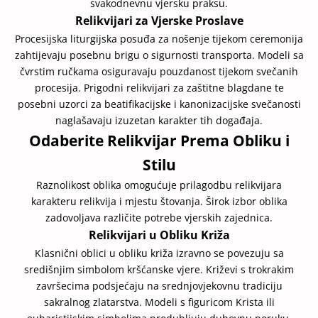
svakodnevnu vjersku praksu.
Relikvijari za Vjerske Proslave
Procesijska liturgijska posuđa za nošenje tijekom ceremonija
zahtijevaju posebnu brigu o sigurnosti transporta. Modeli sa
čvrstim ručkama osiguravaju pouzdanost tijekom svečanih
procesija. Prigodni relikvijari za zaštitne blagdane te
posebni uzorci za beatifikacijske i kanonizacijske svečanosti
naglašavaju izuzetan karakter tih događaja.
Odaberite Relikvijar Prema Obliku i
Stilu
Raznolikost oblika omogućuje prilagodbu relikvijara
karakteru relikvija i mjestu štovanja. Širok izbor oblika
zadovoljava različite potrebe vjerskih zajednica.
Relikvijari u Obliku Križa
Klasnični oblici u obliku križa izravno se povezuju sa
središnjim simbolom kršćanske vjere. Križevi s trokrakim
završecima podsjećaju na srednjovjekovnu tradiciju
sakralnog zlatarstva. Modeli s figuricom Krista ili