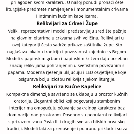
prilagođen svom karakteru. U našoj ponudi pronaći ćete
liturgijske predmete namijenjene i monumentalnim crkvama
i intimnim kućnim kapelicama.
Relikvijari za Crkve i Župe
Veliki, reprezentativni modeli predstavljaju središte pažnje
na glavnim oltarima u crkvama svih veličina. Relikvijari u
ovoj kategoriji često sadrže prikaze zaštitnika župe, što
naglašava lokalnu tradiciju i povezanost zajednice s Bogom.
Modeli s papinskim grbom i papinskim križem daju poseban
značaj relikvijama pohranjenim u svetištima povezanim s
papama. Moderna rješenja uključuju i LED osvjetljenje koje
osigurava bolju izložbu relikvija tijekom liturgije.
Relikvijari za Kućne Kapelice
Kompaktne dimenzije savršeno se uklapaju u prostor kućnih
oratorija. Elegantni oblici koji odgovaraju stambenim
interijerima omogućuju očuvanje sakralnog karaktera bez
dominacije nad prostorom. Posebno su popularni relikvijari
s prikazom Ivana Pavla II. i drugih svetaca bliskih hrvatskoj
tradiciji. Modeli laki za prenošenje i pohranu prikladni su za