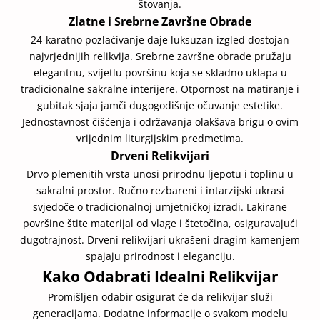
štovanja.
Zlatne i Srebrne Završne Obrade
24-karatno pozlaćivanje daje luksuzan izgled dostojan
najvrjednijih relikvija. Srebrne završne obrade pružaju
elegantnu, svijetlu površinu koja se skladno uklapa u
tradicionalne sakralne interijere. Otpornost na matiranje i
gubitak sjaja jamči dugogodišnje očuvanje estetike.
Jednostavnost čišćenja i održavanja olakšava brigu o ovim
vrijednim liturgijskim predmetima.
Drveni Relikvijari
Drvo plemenitih vrsta unosi prirodnu ljepotu i toplinu u
sakralni prostor. Ručno rezbareni i intarzijski ukrasi
svjedoče o tradicionalnoj umjetničkoj izradi. Lakirane
površine štite materijal od vlage i štetočina, osiguravajući
dugotrajnost. Drveni relikvijari ukrašeni dragim kamenjem
spajaju prirodnost i eleganciju.
Kako Odabrati Idealni Relikvijar
Promišljen odabir osigurat će da relikvijar služi
generacijama. Dodatne informacije o svakom modelu