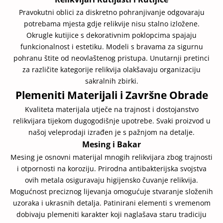
Pravokutni oblici za diskretno pohranjivanje odgovaraju
potrebama mjesta gdje relikvije nisu stalno izložene.
Okrugle kutijice s dekorativnim poklopcima spajaju
funkcionalnost i estetiku. Modeli s bravama za sigurnu
pohranu štite od neovlaštenog pristupa. Unutarnji pretinci
za različite kategorije relikvija olakšavaju organizaciju
sakralnih zbirki.
Plemeniti Materijali i Završne Obrade
Kvaliteta materijala utječe na trajnost i dostojanstvo
relikvijara tijekom dugogodišnje upotrebe. Svaki proizvod u
našoj veleprodaji izrađen je s pažnjom na detalje.
Mesing i Bakar
Mesing je osnovni materijal mnogih relikvijara zbog trajnosti
i otpornosti na koroziju. Prirodna antibakterijska svojstva
ovih metala osiguravaju higijensko čuvanje relikvija.
Mogućnost preciznog lijevanja omogućuje stvaranje složenih
uzoraka i ukrasnih detalja. Patinirani elementi s vremenom
dobivaju plemeniti karakter koji naglašava staru tradiciju