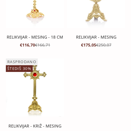
RELIKVIJAR - MESING - 18 CM
RELIKVIJAR - MESING
PROMOTIVNA CIJENA
REDOVNA CIJENA
PROMOTIVNA CIJENA
REDOVNA CIJENA
€116,70
€166,71
€175,05
€250,07
RASPRODANO
ŠTEDIŠ 30%
RELIKVIJAR - KRIŽ - MESING