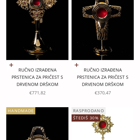
Dodaj u košaricu
Dodaj u košaricu
RUČNO IZRAĐENA
RUČNO IZRAĐENA
PRSTENICA ZA PRIČEST S
PRSTENICA ZA PRIČEST S
DRVENOM DRŠKOM
DRVENOM DRŠKOM
PROMOTIVNA CIJENA
PROMOTIVNA CIJENA
€771,82
€370,47
HANDMADE
RASPRODANO
ŠTEDIŠ 30%