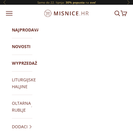
Prijeđi na sadržaj
Samo do 22. lipnja:
30% popusta
na
sve!
Prethodni
Slj
ORNATY.PL
IZBORNIK
TRAŽI
KOŠAR
NAJPRODAVANIJI
NOVOSTI
WYPRZEDAŻ
LITURGIJSKE
HALJINE
OLTARNA
RUBLJE
DODACI