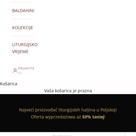
BALDAHINI
KOLEKCIJE
LITURGIJSKO
VRIJEME
PRIJAVITE
SE
Košarica
Vaša košarica je prazna
Najveći proizvođač liturgijskih haljina u Poljskoj!
Oferta wyprzedażowa aż
50% taniej
!