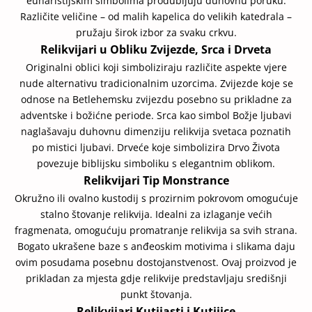
euharistijskim simbolima produbljuju duhovnu poruku.
Različite veličine – od malih kapelica do velikih katedrala –
pružaju širok izbor za svaku crkvu.
Relikvijari u Obliku Zvijezde, Srca i Drveta
Originalni oblici koji simboliziraju različite aspekte vjere
nude alternativu tradicionalnim uzorcima. Zvijezde koje se
odnose na Betlehemsku zvijezdu posebno su prikladne za
adventske i božićne periode. Srca kao simbol Božje ljubavi
naglašavaju duhovnu dimenziju relikvija svetaca poznatih
po mistici ljubavi. Drveće koje simbolizira Drvo Života
povezuje biblijsku simboliku s elegantnim oblikom.
Relikvijari Tip Monstrance
Okružno ili ovalno kustodij s prozirnim pokrovom omogućuje
stalno štovanje relikvija. Idealni za izlaganje većih
fragmenata, omogućuju promatranje relikvija sa svih strana.
Bogato ukrašene baze s anđeoskim motivima i slikama daju
ovim posudama posebnu dostojanstvenost. Ovaj proizvod je
prikladan za mjesta gdje relikvije predstavljaju središnji
punkt štovanja.
Relikvijari Kutijasti i Kutijice