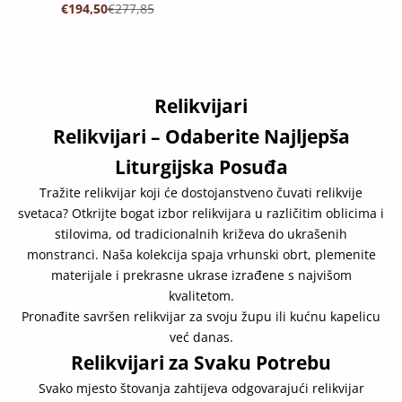
PROMOTIVNA CIJENA
REDOVNA CIJENA
€194,50
€277,85
Relikvijari
Relikvijari – Odaberite Najljepša
Liturgijska Posuđa
Tražite relikvijar koji će dostojanstveno čuvati relikvije
svetaca? Otkrijte bogat izbor relikvijara u različitim oblicima i
stilovima, od tradicionalnih križeva do ukrašenih
monstranci. Naša kolekcija spaja vrhunski obrt, plemenite
materijale i prekrasne ukrase izrađene s najvišom
kvalitetom.
Pronađite savršen relikvijar za svoju župu ili kućnu kapelicu
već danas.
Relikvijari za Svaku Potrebu
Svako mjesto štovanja zahtijeva odgovarajući relikvijar