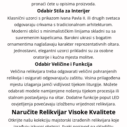
pronaći ćete u opisima proizvoda.
Odabir Stila za Interijer
Klasnični uzorci s prikazom Ivana Pavla II. ili drugih svetaca
odgovaraju crkvama s tradicionalnom arhitekturom.
Moderni oblici s minimalističkim linijama skladni su sa
suvremenim kapelicama. Barokni ukrasi s bogatim
ornamentima naglašavaju karakter reprezentativnih oltara.
Jednostavni, elegantni uzorci prikladni su za osobne
oratorije i kućna mjesta molitve.
Odabir Veličine i Funkcija
Veličina relikvijara treba odgovarati veličini pohranjenih
relikvija i osigurati odgovarajuću zaštitu. Visina prilagođena
mjestu izlaganja jamči vidljivost tijekom liturgije. Možete
odabrati modele namijenjene nošenju tijekom procesija ili
stalnom postavljanju na oltar. Dodatne funkcije poput LED
osvjetljenja povećavaju izložbenu vrijednost relikvijara.
Naručite Relikvijar Visoke Kvalitete
Otkrijte našu kolekciju majstorski izrađenih relikvijara koje
izrađuju iskusni obrtnici. Svaki proizvod na skladištu