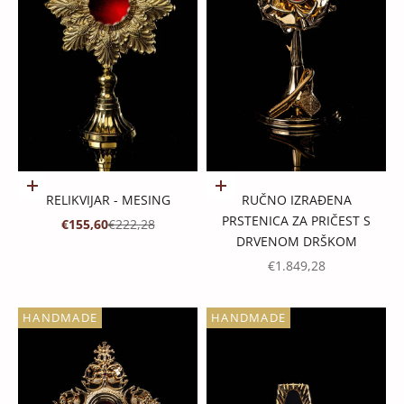
Dodaj u košaricu
Dodaj u košaricu
RELIKVIJAR - MESING
RUČNO IZRAĐENA
PRSTENICA ZA PRIČEST S
PROMOTIVNA CIJENA
REDOVNA CIJENA
€155,60
€222,28
DRVENOM DRŠKOM
PROMOTIVNA CIJENA
€1.849,28
HANDMADE
HANDMADE