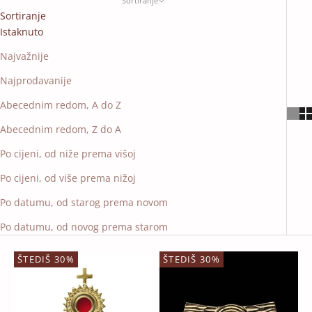
Sortiranje
Sortiranje
Istaknuto
Najvažnije
Najprodavanije
Abecednim redom, A do Z
Abecednim redom, Z do A
Po cijeni, od niže prema višoj
Po cijeni, od više prema nižoj
Po datumu, od starog prema novom
Po datumu, od novog prema starom
ŠTEDIŠ 30%
ŠTEDIŠ 30%