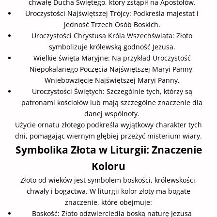
chwałę Ducha Świętego, który zstąpił na Apostołów.
Uroczystości Najświętszej Trójcy: Podkreśla majestat i
jedność Trzech Osób Boskich.
Uroczystości Chrystusa Króla Wszechświata: Złoto
symbolizuje królewską godność Jezusa.
Wielkie święta Maryjne: Na przykład Uroczystość
Niepokalanego Poczęcia Najświętszej Maryi Panny,
Wniebowzięcie Najświętszej Maryi Panny.
Uroczystości Świętych: Szczególnie tych, którzy są
patronami kościołów lub mają szczególne znaczenie dla
danej wspólnoty.
Użycie ornatu złotego podkreśla wyjątkowy charakter tych
dni, pomagając wiernym głębiej przeżyć misterium wiary.
Symbolika Złota w Liturgii: Znaczenie
Koloru
Złoto od wieków jest symbolem boskości, królewskości,
chwały i bogactwa. W liturgii kolor złoty ma bogate
znaczenie, które obejmuje:
Boskość: Złoto odzwierciedla boską naturę Jezusa