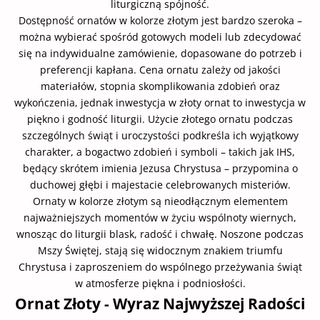
liturgiczną spójność.
Dostępność ornatów w kolorze złotym jest bardzo szeroka –
można wybierać spośród gotowych modeli lub zdecydować
się na indywidualne zamówienie, dopasowane do potrzeb i
preferencji kapłana. Cena ornatu zależy od jakości
materiałów, stopnia skomplikowania zdobień oraz
wykończenia, jednak inwestycja w złoty ornat to inwestycja w
piękno i godność liturgii. Użycie złotego ornatu podczas
szczególnych świąt i uroczystości podkreśla ich wyjątkowy
charakter, a bogactwo zdobień i symboli – takich jak IHS,
będący skrótem imienia Jezusa Chrystusa – przypomina o
duchowej głębi i majestacie celebrowanych misteriów.
Ornaty w kolorze złotym są nieodłącznym elementem
najważniejszych momentów w życiu wspólnoty wiernych,
wnosząc do liturgii blask, radość i chwałę. Noszone podczas
Mszy Świętej, stają się widocznym znakiem triumfu
Chrystusa i zaproszeniem do wspólnego przeżywania świąt
w atmosferze piękna i podniosłości.
Ornat Złoty - Wyraz Najwyższej Radości