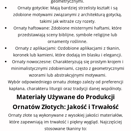
geometrycznymi.
Ornaty gotyckie: Mają bardziej strzelisty kształt i są
zdobione motywami związanymi z architekturą gotycką,
takimi jak witraże czy rozety.
Ornaty haftowane: Zdobione misternymi haftami, które
przedstawiają sceny biblijne, symbole religijne lub
ornamenty roślinne.
Ornaty z aplikacjami: Ozdobione aplikacjami z tkanin,
koronek lub kamieni, które dodają im blasku i elegancji.
Ornaty nowoczesne: Charakteryzują się prostym krojem i
minimalistycznymi zdobieniami, często z geometrycznymi
wzorami lub abstrakcyjnymi motywami.
Wybór odpowiedniego ornatu złotego zależy od preferencji
kapłana, charakteru liturgii oraz tradycji danej wspólnoty.
Materiały Używane do Produkcji
Ornatów Złotych: Jakość i Trwałość
Ornaty złote są wykonywane z wysokiej jakości materiałów,
które zapewniają im trwałość i piękny wygląd. Najczęściej
stosowane tkaniny to: