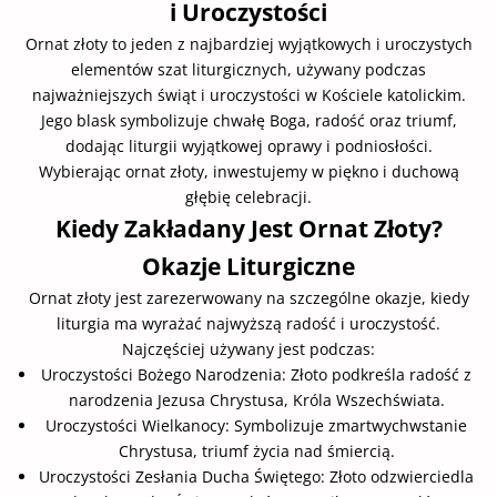
i Uroczystości
Ornat złoty to jeden z najbardziej wyjątkowych i uroczystych
elementów szat liturgicznych, używany podczas
najważniejszych świąt i uroczystości w Kościele katolickim.
Jego blask symbolizuje chwałę Boga, radość oraz triumf,
dodając liturgii wyjątkowej oprawy i podniosłości.
Wybierając ornat złoty, inwestujemy w piękno i duchową
głębię celebracji.
Kiedy Zakładany Jest Ornat Złoty?
Okazje Liturgiczne
Ornat złoty jest zarezerwowany na szczególne okazje, kiedy
liturgia ma wyrażać najwyższą radość i uroczystość.
Najczęściej używany jest podczas:
Uroczystości Bożego Narodzenia: Złoto podkreśla radość z
narodzenia Jezusa Chrystusa, Króla Wszechświata.
Uroczystości Wielkanocy: Symbolizuje zmartwychwstanie
Chrystusa, triumf życia nad śmiercią.
Uroczystości Zesłania Ducha Świętego: Złoto odzwierciedla