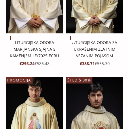
Dodaj u košaricu
Dodaj u košaricu
LITURGIJSKA ODORA
LITURGIJSKA ODORA SA
MARIJANSKA SJAJNA S
UKRAŠENIM ZLATNIM
KAMENJEM LE/7025 ECRU
VEZANIM POJASOM
PROMOTIVNA CIJENA
REDOVNA CIJENA
PROMOTIVNA CIJENA
REDOVNA CIJENA
€293,24
€586,48
€388,71
€555,30
PROMOCIJA
ŠTEDIŠ 30%