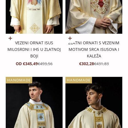
Odaberite opcije
Dodaj u košaricu
VEZENI ORNAT ISUS
ZLATNI ORNATI S VEZENIM
MILOSRDNI I IHS U ZLATNOJ
MOTIVOM SRCA ISUSOVA I
BOJI
KALEŽA
PROMOTIVNA CIJENA
REDOVNA CIJENA
PROMOTIVNA CIJENA
REDOVNA CIJENA
OD €345,49
€493,56
€302,28
€431,83
HANDMADE
HANDMADE