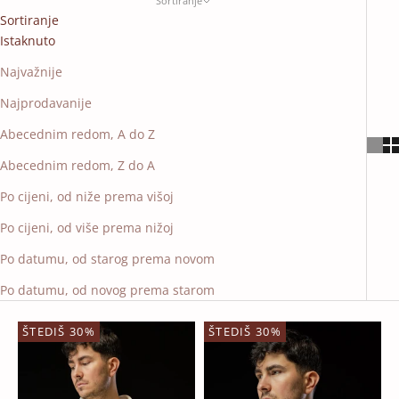
Sortiranje
Sortiranje
Istaknuto
Najvažnije
Najprodavanije
Abecednim redom, A do Z
Abecednim redom, Z do A
Po cijeni, od niže prema višoj
Po cijeni, od više prema nižoj
Po datumu, od starog prema novom
Po datumu, od novog prema starom
ŠTEDIŠ 30%
ŠTEDIŠ 30%