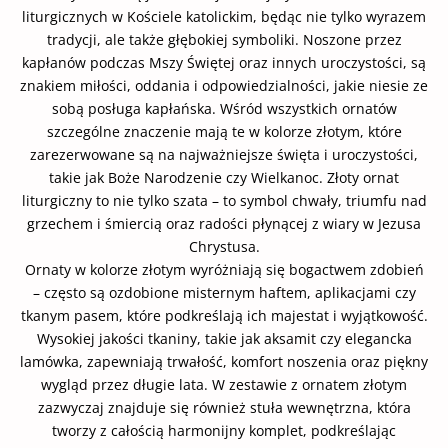
liturgicznych w Kościele katolickim, będąc nie tylko wyrazem
tradycji, ale także głębokiej symboliki. Noszone przez
kapłanów podczas Mszy Świętej oraz innych uroczystości, są
znakiem miłości, oddania i odpowiedzialności, jakie niesie ze
sobą posługa kapłańska. Wśród wszystkich ornatów
szczególne znaczenie mają te w kolorze złotym, które
zarezerwowane są na najważniejsze święta i uroczystości,
takie jak Boże Narodzenie czy Wielkanoc. Złoty ornat
liturgiczny to nie tylko szata – to symbol chwały, triumfu nad
grzechem i śmiercią oraz radości płynącej z wiary w Jezusa
Chrystusa.
Ornaty w kolorze złotym wyróżniają się bogactwem zdobień
– często są ozdobione misternym haftem, aplikacjami czy
tkanym pasem, które podkreślają ich majestat i wyjątkowość.
Wysokiej jakości tkaniny, takie jak aksamit czy elegancka
lamówka, zapewniają trwałość, komfort noszenia oraz piękny
wygląd przez długie lata. W zestawie z ornatem złotym
zazwyczaj znajduje się również stuła wewnętrzna, która
tworzy z całością harmonijny komplet, podkreślając