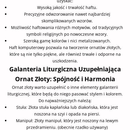
uzyskać:
Wysoką jakość i trwałość haftu.
Precyzyjne odwzorowanie nawet najbardziej
skomplikowanych wzorów.
Możliwość haftowania różnych motywów, od tradycyjnych
symboli religijnych po nowoczesne wzory.
Szeroką gamę kolorów i nici metalizowanych.
Haft komputerowy pozwala na tworzenie ornatów złotych,
które są nie tylko piękne, ale również trwałe i odporne na
uszkodzenia.
Galanteria Liturgiczna Uzupełniająca
Ornat Złoty: Spójność i Harmonia
Ornat złoty warto uzupełnić o inne elementy galanterii
liturgicznej, które będą do niego pasować stylem i kolorem.
Do najważniejszych należą:
Stuła: Złota stuła kapłańska lub diakońska, która jest
noszona na szyi i opada na piersi.
Manipuł: Złoty manipuł, który jest noszony na lewym
przedramieniu. (obecnie rzadko używany)