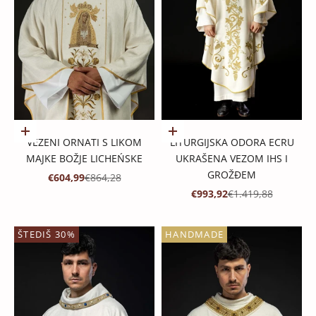
Dodaj u košaricu
Dodaj u košaricu
VEZENI ORNATI S LIKOM
LITURGIJSKA ODORA ECRU
MAJKE BOŽJE LICHEŃSKE
UKRAŠENA VEZOM IHS I
GROŽĐEM
PROMOTIVNA CIJENA
REDOVNA CIJENA
€604,99
€864,28
PROMOTIVNA CIJENA
REDOVNA CIJENA
€993,92
€1.419,88
ŠTEDIŠ 30%
HANDMADE