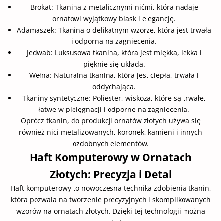
Brokat: Tkanina z metalicznymi nićmi, która nadaje
ornatowi wyjątkowy blask i elegancję.
Adamaszek: Tkanina o delikatnym wzorze, która jest trwała
i odporna na zagniecenia.
Jedwab: Luksusowa tkanina, która jest miękka, lekka i
pięknie się układa.
Wełna: Naturalna tkanina, która jest ciepła, trwała i
oddychająca.
Tkaniny syntetyczne: Poliester, wiskoza, które są trwałe,
łatwe w pielęgnacji i odporne na zagniecenia.
Oprócz tkanin, do produkcji ornatów złotych używa się
również nici metalizowanych, koronek, kamieni i innych
ozdobnych elementów.
Haft Komputerowy w Ornatach
Złotych: Precyzja i Detal
Haft komputerowy to nowoczesna technika zdobienia tkanin,
która pozwala na tworzenie precyzyjnych i skomplikowanych
wzorów na ornatach złotych. Dzięki tej technologii można