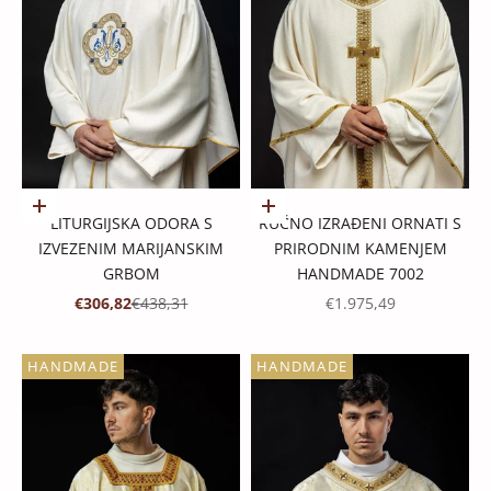
Dodaj u košaricu
Dodaj u košaricu
LITURGIJSKA ODORA S
RUČNO IZRAĐENI ORNATI S
IZVEZENIM MARIJANSKIM
PRIRODNIM KAMENJEM
GRBOM
HANDMADE 7002
PROMOTIVNA CIJENA
REDOVNA CIJENA
PROMOTIVNA CIJENA
€306,82
€438,31
€1.975,49
HANDMADE
HANDMADE