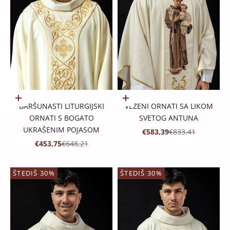
Dodaj u košaricu
Dodaj u košaricu
BARŠUNASTI LITURGIJSKI
VEZENI ORNATI SA LIKOM
ORNATI S BOGATO
SVETOG ANTUNA
UKRAŠENIM POJASOM
PROMOTIVNA CIJENA
REDOVNA CIJENA
€583,39
€833,41
PROMOTIVNA CIJENA
REDOVNA CIJENA
€453,75
€648,21
ŠTEDIŠ 30%
ŠTEDIŠ 30%