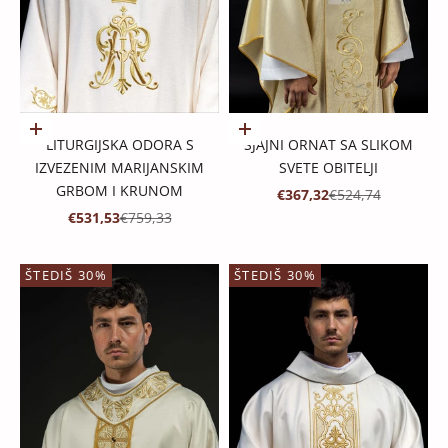
Dodaj u košaricu
Dodaj u košaricu
LITURGIJSKA ODORA S
SJAJNI ORNAT SA SLIKOM
IZVEZENIM MARIJANSKIM
SVETE OBITELJI
GRBOM I KRUNOM
PROMOTIVNA CIJENA
REDOVNA CIJENA
€367,32
€524,74
PROMOTIVNA CIJENA
REDOVNA CIJENA
€531,53
€759,33
ŠTEDIŠ 30%
ŠTEDIŠ 30%