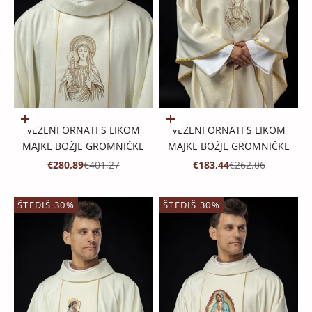
Dodaj u košaricu
Dodaj u košaricu
VEZENI ORNATI S LIKOM
VEZENI ORNATI S LIKOM
MAJKE BOŽJE GROMNIČKE
MAJKE BOŽJE GROMNIČKE
PROMOTIVNA CIJENA
REDOVNA CIJENA
PROMOTIVNA CIJENA
REDOVNA CIJENA
€280,89
€401,27
€183,44
€262,06
ŠTEDIŠ 30%
ŠTEDIŠ 30%