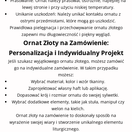
Prasowanie: Ornat należy prasować ostrożnie, najlepiej na
lewej stronie i przy użyciu niskiej temperatury.
Unikanie uszkodzeń: Należy unikać kontaktu ornatu z
ostrymi przedmiotami, które mogą go uszkodzić.
Prawidłowa pielęgnacja i przechowywanie ornatu złotego
zapewni mu długowieczność i piękny wygląd.
Ornat Złoty na Zamówienie:
Personalizacja i Indywidualny Projekt
Jeśli szukasz wyjątkowego ornatu złotego, możesz zamówić
go na indywidualne zamówienie. W takim przypadku
możesz:
Wybrać materiał, kolor i wzór tkaniny.
Zaprojektować własny haft lub aplikację.
Dopasować krój i rozmiar ornatu do swojej sylwetki.
Wybrać dodatkowe elementy, takie jak stuła, manipuł czy
welon na kielich.
Ornat złoty na zamówienie to doskonały sposób na
wyrażenie swojej wiary i stworzenie unikalnego elementu
liturgicznego.