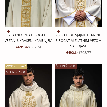
Dodaj u košaricu
Dodaj u košaricu
ZLATNI ORNATI BOGATO
ORNATI OD SJAJNE TKANINE
VEZANI UKRAŠENI KAMENJEM
S BOGATIM ZLATNIM VEZOM
NA POJASU
PROMOTIVNA CIJENA
REDOVNA CIJENA
€691,42
€987,74
PROMOTIVNA CIJENA
REDOVNA CIJENA
€492,64
€703,77
WYPRZEDAŻ
ŠTEDIŠ 30%
ŠTEDIŠ 50%