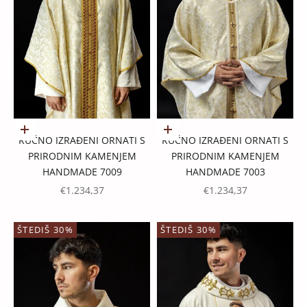
Dodaj u košaricu
Dodaj u košaricu
RUČNO IZRAĐENI ORNATI S
RUČNO IZRAĐENI ORNATI S
PRIRODNIM KAMENJEM
PRIRODNIM KAMENJEM
HANDMADE 7009
HANDMADE 7003
PROMOTIVNA CIJENA
PROMOTIVNA CIJENA
€1.234,37
€1.234,37
ŠTEDIŠ 30%
ŠTEDIŠ 30%