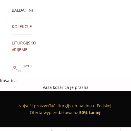
BALDAHINI
KOLEKCIJE
LITURGIJSKO
VRIJEME
PRIJAVITE
SE
Košarica
Vaša košarica je prazna
Najveći proizvođač liturgijskih haljina u Poljskoj!
Oferta wyprzedażowa aż
50% taniej
!