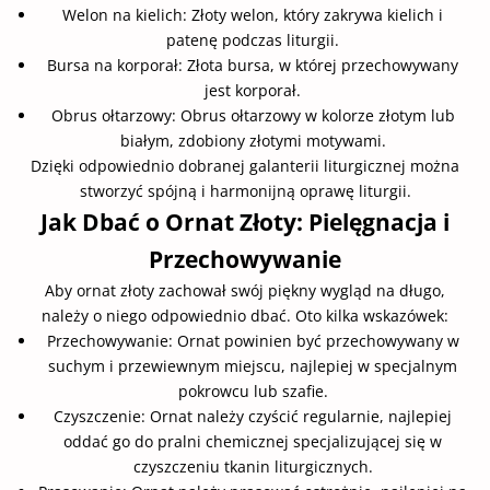
Welon na kielich: Złoty welon, który zakrywa kielich i
patenę podczas liturgii.
Bursa na korporał: Złota bursa, w której przechowywany
jest korporał.
Obrus ołtarzowy: Obrus ołtarzowy w kolorze złotym lub
białym, zdobiony złotymi motywami.
Dzięki odpowiednio dobranej galanterii liturgicznej można
stworzyć spójną i harmonijną oprawę liturgii.
Jak Dbać o Ornat Złoty: Pielęgnacja i
Przechowywanie
Aby ornat złoty zachował swój piękny wygląd na długo,
należy o niego odpowiednio dbać. Oto kilka wskazówek:
Przechowywanie: Ornat powinien być przechowywany w
suchym i przewiewnym miejscu, najlepiej w specjalnym
pokrowcu lub szafie.
Czyszczenie: Ornat należy czyścić regularnie, najlepiej
oddać go do pralni chemicznej specjalizującej się w
czyszczeniu tkanin liturgicznych.