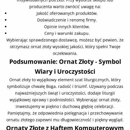
producenta warto zwrócić uwagę na:
Jakość oferowanych produktów.
Doświadczenie i renomę firmy.
Opinie innych klientów.
Ceny i warunki zakupu.
Wybierając sprawdzonego dostawcę, możesz być pewien, że
otrzymasz ornat złoty wysokiej jakości, który spełni Twoje
oczekiwania.
Podsumowanie: Ornat Złoty - Symbol
Wiary i Uroczystości
Ornat złoty to wyjątkowy element szat liturgicznych, który
symbolizuje chwałę Boga, radość i triumf. Używany podczas
najważniejszych świąt i uroczystości, dodaje liturgii
wyjątkowej oprawy i podniosłości. Wybierając ornat złoty,
inwestujemy w piękno i duchową głębię celebracji.
Pamiętajmy, że odpowiednia pielęgnacja i przechowywanie
ornatu złotego zapewni mu długowieczność i piękny wygląd.
Ornaty Złote z Haftem Komputerowym