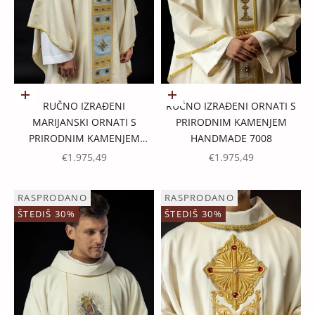
Dodaj u košaricu
Dodaj u košaricu
RUČNO IZRAĐENI
RUČNO IZRAĐENI ORNATI S
MARIJANSKI ORNATI S
PRIRODNIM KAMENJEM
PRIRODNIM KAMENJEM
HANDMADE 7008
HANDMADE 7004
PROMOTIVNA CIJENA
PROMOTIVNA CIJENA
€1.975,49
€1.975,49
RASPRODANO
RASPRODANO
ŠTEDIŠ 30%
ŠTEDIŠ 30%