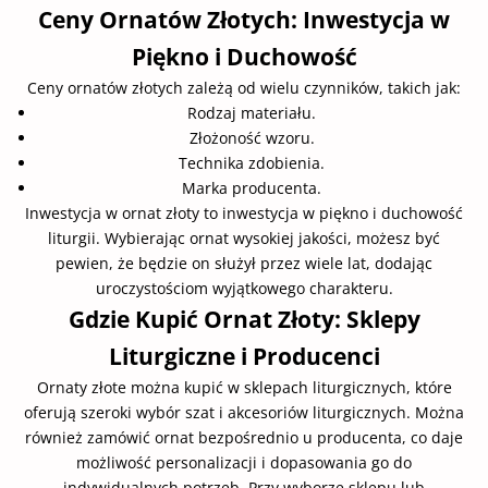
Ceny Ornatów Złotych: Inwestycja w
Piękno i Duchowość
Ceny ornatów złotych zależą od wielu czynników, takich jak:
Rodzaj materiału.
Złożoność wzoru.
Technika zdobienia.
Marka producenta.
Inwestycja w ornat złoty to inwestycja w piękno i duchowość
liturgii. Wybierając ornat wysokiej jakości, możesz być
pewien, że będzie on służył przez wiele lat, dodając
uroczystościom wyjątkowego charakteru.
Gdzie Kupić Ornat Złoty: Sklepy
Liturgiczne i Producenci
Ornaty złote można kupić w sklepach liturgicznych, które
oferują szeroki wybór szat i akcesoriów liturgicznych. Można
również zamówić ornat bezpośrednio u producenta, co daje
możliwość personalizacji i dopasowania go do
indywidualnych potrzeb. Przy wyborze sklepu lub