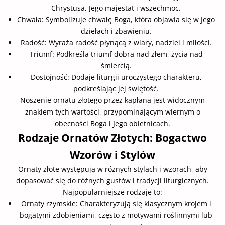
Chrystusa, Jego majestat i wszechmoc.
Chwała: Symbolizuje chwałę Boga, która objawia się w Jego
dziełach i zbawieniu.
Radość: Wyraża radość płynącą z wiary, nadziei i miłości.
Triumf: Podkreśla triumf dobra nad złem, życia nad
śmiercią.
Dostojność: Dodaje liturgii uroczystego charakteru,
podkreślając jej świętość.
Noszenie ornatu złotego przez kapłana jest widocznym
znakiem tych wartości, przypominającym wiernym o
obecności Boga i Jego obietnicach.
Rodzaje Ornatów Złotych: Bogactwo
Wzorów i Stylów
Ornaty złote występują w różnych stylach i wzorach, aby
dopasować się do różnych gustów i tradycji liturgicznych.
Najpopularniejsze rodzaje to:
Ornaty rzymskie: Charakteryzują się klasycznym krojem i
bogatymi zdobieniami, często z motywami roślinnymi lub