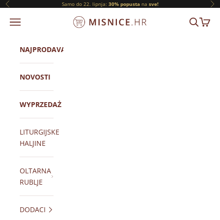
Prijeđi na sadržaj
Samo do 22. lipnja:
30% popusta
na
sve!
Prethodni
Slj
ORNATY.PL
IZBORNIK
TRAŽI
KOŠAR
NAJPRODAVANIJI
NOVOSTI
WYPRZEDAŻ
LITURGIJSKE
HALJINE
OLTARNA
RUBLJE
DODACI