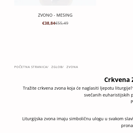
ZVONO - MESING
PROMOTIVNA CIJENA
REDOVNA CIJENA
€38,84
€55,49
POČETNA STRANICA
ZGLOB
ZVONA
Crkvena 
Tražite crkvena zvona koja će naglasiti ljepotu liturgi
svečanih euharistijskih p
P
Liturgijska zvona imaju simboličnu ulogu u svakom slav
prona