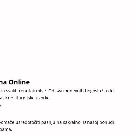
na Online
ne za svaki trenutak mise. Od svakodnevnih bogoslužja do
asične liturgijske uzorke.
s.
 pomaže usredotočiti pažnju na sakralno. U našoj ponudi
ebama.