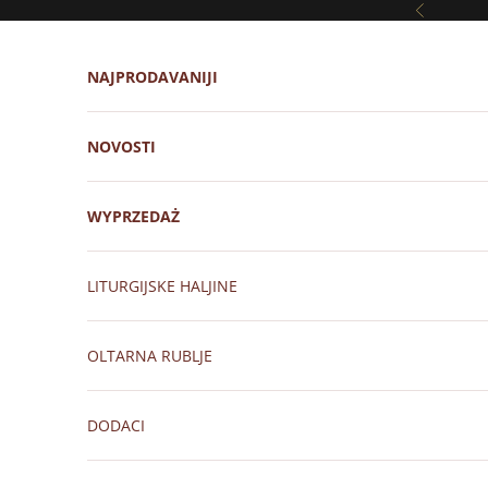
Prijeđi na sadržaj
Prethodni
NAJPRODAVANIJI
NOVOSTI
WYPRZEDAŻ
LITURGIJSKE HALJINE
OLTARNA RUBLJE
DODACI