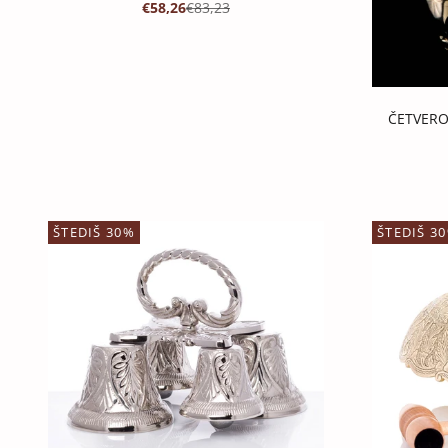
PROMOTIVNA CIJENA
REDOVNA CIJENA
€58,26
€83,23
ČETVERO
ŠTEDIŠ 30%
ŠTEDIŠ 3