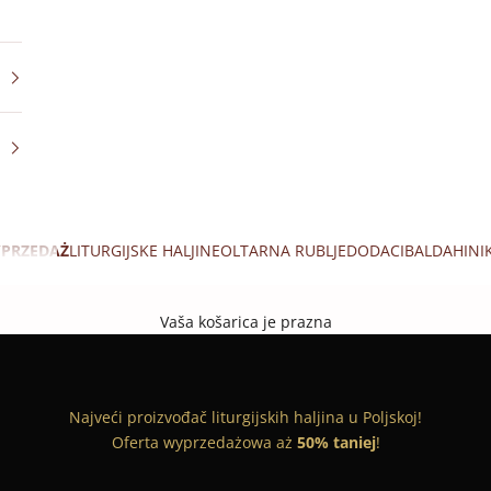
PRZEDAŻ
LITURGIJSKE HALJINE
OLTARNA RUBLJE
DODACI
BALDAHINI
Vaša košarica je prazna
Najveći proizvođač liturgijskih haljina u Poljskoj!
Oferta wyprzedażowa aż
50% taniej
!