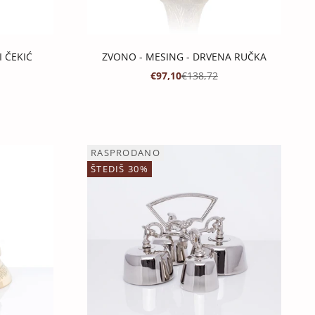
 ČEKIĆ
ZVONO - MESING - DRVENA RUČKA
JENA
 CIJENA
PROMOTIVNA CIJENA
REDOVNA CIJENA
€97,10
€138,72
RASPRODANO
ŠTEDIŠ 30%