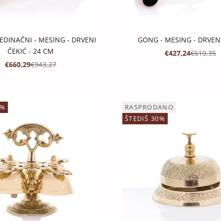
DINAČNI - MESING - DRVENI
GONG - MESING - DRVENI
ČEKIĆ - 24 CM
PROMOTIVNA CI
REDOVNA
€427,24
€610,35
PROMOTIVNA CIJENA
REDOVNA CIJENA
€660,29
€943,27
0%
RASPRODANO
ŠTEDIŠ 30%