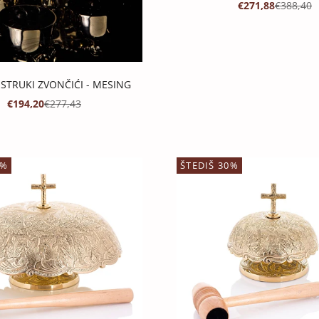
PROMOTIVNA CI
REDOVNA
€271,88
€388,40
STRUKI ZVONČIĆI - MESING
PROMOTIVNA CIJENA
REDOVNA CIJENA
€194,20
€277,43
0%
ŠTEDIŠ 30%