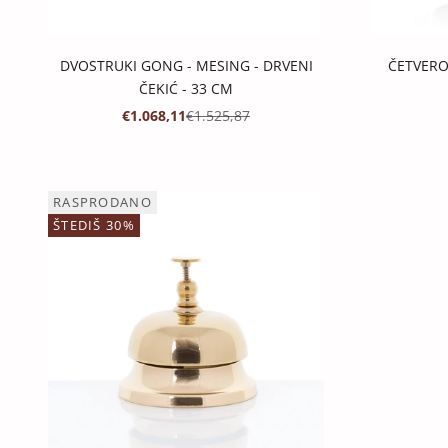
DVOSTRUKI GONG - MESING - DRVENI
ČETVERO
ČEKIĆ - 33 CM
PROMOTIVNA CIJENA
REDOVNA CIJENA
€1.068,11
€1.525,87
RASPRODANO
ŠTEDIŠ 30%