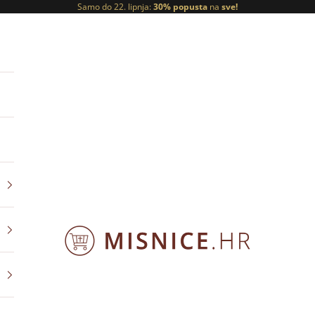
Samo do 22. lipnja:
30% popusta
na
sve!
ORNATY.PL