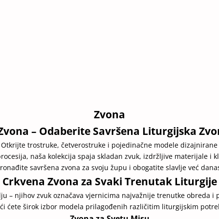
Zvona
Zvona – Odaberite Savršena Liturgijska Zvo
je? Otkrijte trostruke, četverostruke i pojedinačne modele dizajnira
rocesija, naša kolekcija spaja skladan zvuk, izdržljive materijale i kl
ronađite savršena zvona za svoju župu i obogatite slavlje već dana
Crkvena Zvona za Svaki Trenutak Liturgije
lju – njihov zvuk označava vjernicima najvažnije trenutke obreda i
ći ćete širok izbor modela prilagođenih različitim liturgijskim potr
Zvona za Svetu Misu