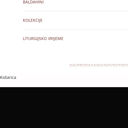
BALDAHINI
KOLEKCIJE
LITURGIJSKO VRIJEME
NAJPRODAVANIJI
NOVOSTI
WY
Košarica