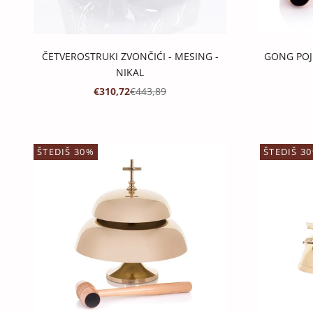
ČETVEROSTRUKI ZVONČIĆI - MESING -
GONG POJE
NIKAL
PROMOTIVNA CIJENA
REDOVNA CIJENA
€310,72
€443,89
ŠTEDIŠ 30%
ŠTEDIŠ 3