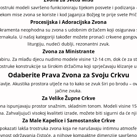
ostruki modeli savršeno funkcioniraju tijekom posvete i podizanja 
jekom mise zvona se koriste i kod Jaganjca Božjeg te prije svete Prič
Procesijska i Adoracijska Zvona
g Sakramenta neophodna su zvona s udobnim držačem koji osigurav
abernakula. U našoj kategoriji također možete pronaći crkvene gong
liturgiju, nudeći dublji, rezonantni zvuk.
Zvona za Ministrante
biru. Za mlađu djecu nudimo modele visine 12-14 cm, dok će za sta
rostruke konstrukcije sa širokim držačima koji sprječavaju klizanje u 
Odaberite Prava Zvona za Svoju Crkvu
avlje. Akustika prostora utječe na to kako se zvuk širi po brodu – ov
jačine zvuka.
Za Velike Župne Crkve
a ispunjavaju prostor snažnim, skladnim tonom. Modeli visine 15-
. Zahvaljujući visokoj kvaliteti izrade, možete biti sigurni da će nj
Za Male Kapelice i Samostanske Crkve
okazati lakša trostruka zvona koja ne narušavaju intimnu atmosfer
avnost održavanja čistoće, a njihove kompaktne dimenzije savršeno 