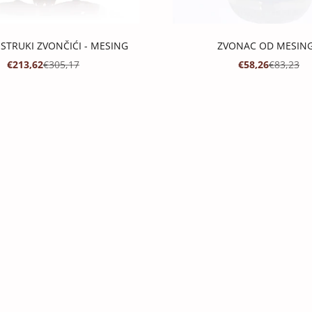
STRUKI ZVONČIĆI - MESING
ZVONAC OD MESIN
PROMOTIVNA CIJENA
REDOVNA CIJENA
PROMOTIVNA C
REDOVNA
€213,62
€305,17
€58,26
€83,23