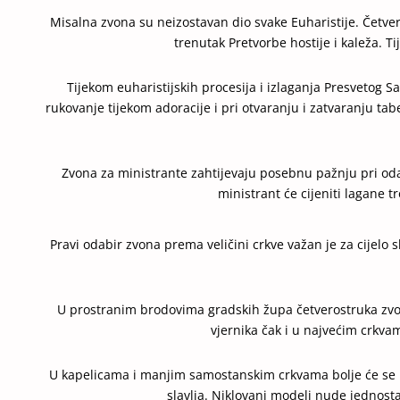
Misalna zvona su neizostavan dio svake Euharistije. Četver
trenutak Pretvorbe hostije i kaleža. Ti
Tijekom euharistijskih procesija i izlaganja Presveto
rukovanje tijekom adoracije i pri otvaranju i zatvaranju t
Zvona za ministrante zahtijevaju posebnu pažnju pri oda
ministrant će cijeniti lagane t
Pravi odabir zvona prema veličini crkve važan je za cijelo sl
U prostranim brodovima gradskih župa četverostruka zvon
vjernika čak i u najvećim crkvama
U kapelicama i manjim samostanskim crkvama bolje će se p
slavlja. Niklovani modeli nude jednost