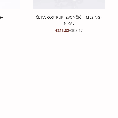
GA
ČETVEROSTRUKI ZVONČIĆI - MESING -
NIKAL
IJENA
 CIJENA
PROMOTIVNA CIJENA
REDOVNA CIJENA
€213,62
€305,17