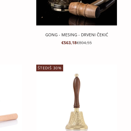
JENA
 CIJENA
GONG - MESING - DRVENI ČEKIĆ
PROMOTIVNA CIJENA
REDOVNA CIJENA
€563,18
€804,55
ŠTEDIŠ 30%