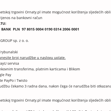
tskoj trgovini Ornaty.pl imate mogućnost korištenja sljedećih obli
prijenos na bankovni račun
ATU:
S BANK
PLN
97 8015 0004 0190 0314 2006 0001
GROUP sp. z o. o.
Trybunalski
nesite broj narudžbe u naslovu uplate.
ayU servisa
bankovnim transferima, platnim karticama i Blikom
gle Pay
ate PayPo i Twisto
udžbu čekamo 3 radna dana, nakon čega će narudžba biti otkazana
etskoj trgovini Ornaty.pl imate mogućnost korištenja sljedećih