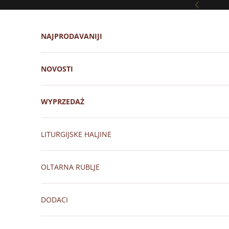
Prijeđi na sadržaj
Prethodni
NAJPRODAVANIJI
NOVOSTI
WYPRZEDAŻ
LITURGIJSKE HALJINE
OLTARNA RUBLJE
DODACI