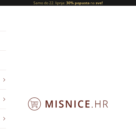
Samo do 22. lipnja:
30% popusta
na
sve!
ORNATY.PL