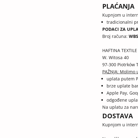
PLAĆANJA
Kupnjom u interne
tradicionalni 
PODACI ZA UPL
Broj računa:
WB
HAFTINA TEXTILE 
W. Witosa 40
97-300 Piotrków 
PAŽNJA: Molimo u
uplata putem P
brze uplate 
Apple Pay, Goo
odgođene upl
Na uplatu za nar
DOSTAVA
Kupnjom u intern