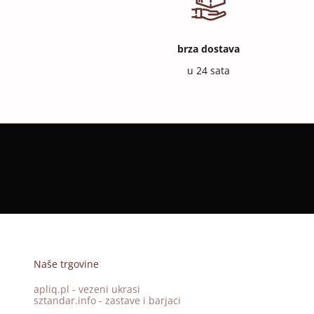
brza dostava
u 24 sata
Naše trgovine
apliq.pl - vezeni ukrasi
sztandar.info - zastave i barjaci