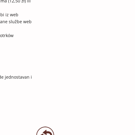
ima (1
2,50
zł) ili
bi iz web
trane službe web
iotrków
de jednostavan i