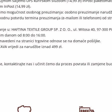
ujmom šaljemo UPS kurirskom službom (1
4
,
99
zł) InPost paketomat
 InPost (14,99 zł).
dimo mogućnost osobnog preuzimanja: osobno preuzimanje narudž
thodnu potvrdu termina preuzimanja (e-mailom ili telefonom) od s
je u: HAFTINA TEXTILE GROUP SP. Z O. O., ul. Witosa 40, 97-300 P
im danom od 8:00 do 16:00.
 navedeni na stranici trgovine odnose se na domaće pošiljke.
A vrijedi za narudžbe iznad 499 zł.
e,
kontaktirajte nas
i učinit ćemo da proces povrata ili zamjene bu