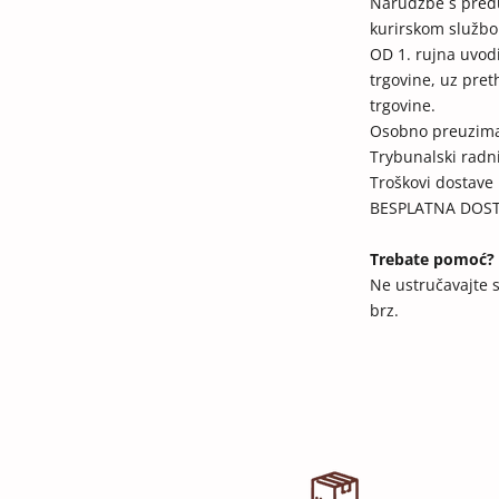
Narudžbe s pred
kurirskom službom
OD 1. rujna uvo
trgovine, uz pre
trgovine.
Osobno preuziman
Trybunalski radn
Troškovi dostave
BESPLATNA DOSTAV
Trebate pomoć?
Ne ustručavajte s
brz.