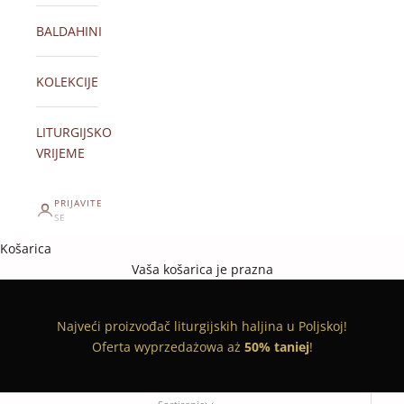
BALDAHINI
KOLEKCIJE
LITURGIJSKO
VRIJEME
PRIJAVITE
SE
Košarica
Vaša košarica je prazna
Najveći proizvođač liturgijskih haljina u Poljskoj!
Oferta wyprzedażowa aż
50% taniej
!