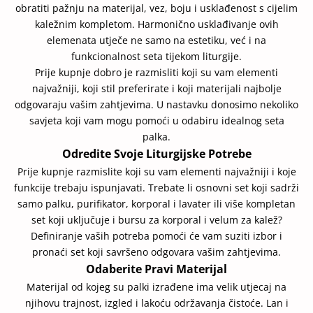
obratiti pažnju na materijal, vez, boju i usklađenost s cijelim
kaležnim kompletom. Harmonično usklađivanje ovih
elemenata utječe ne samo na estetiku, već i na
funkcionalnost seta tijekom liturgije.
Prije kupnje dobro je razmisliti koji su vam elementi
najvažniji, koji stil preferirate i koji materijali najbolje
odgovaraju vašim zahtjevima. U nastavku donosimo nekoliko
savjeta koji vam mogu pomoći u odabiru idealnog seta
palka.
Odredite Svoje Liturgijske Potrebe
Prije kupnje razmislite koji su vam elementi najvažniji i koje
funkcije trebaju ispunjavati. Trebate li osnovni set koji sadrži
samo palku, purifikator, korporal i lavater ili više kompletan
set koji uključuje i bursu za korporal i velum za kalež?
Definiranje vaših potreba pomoći će vam suziti izbor i
pronaći set koji savršeno odgovara vašim zahtjevima.
Odaberite Pravi Materijal
Materijal od kojeg su palki izrađene ima velik utjecaj na
njihovu trajnost, izgled i lakoću održavanja čistoće. Lan i