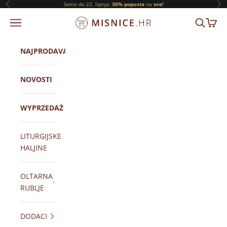
Prijeđi na sadržaj
Samo do 22. lipnja:
30% popusta
na
sve!
Prethodni
Slj
ORNATY.PL
IZBORNIK
TRAŽI
KOŠAR
NAJPRODAVANIJI
NOVOSTI
WYPRZEDAŻ
LITURGIJSKE
HALJINE
OLTARNA
RUBLJE
DODACI