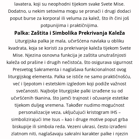
lavatera, koji su neophodni tijekom svake Svete Mise.
Dodatno, u nekim setovima mogu se pronaći i drugi dodaci
poput burse za korporal ili veluma za kalež, što ih čini još
potpunijima i praktičnijima.
Palka: Zaštita i Simbolika Prekrivanja Kaleža
Liturgijska palka je mala, učvršćena navlaka u obliku
kvadrata, koja se koristi za prekrivanje kaleža tijekom Svete
Mise. Njezina osnovna funkcija je zaštita unutrašnjosti
kaleža od prašine i drugih nečistoća, što osigurava sigurnost
Presvetog Sakramenta i naglašava funkcionalnost ovog
liturgijskog elementa. Palka se ističe ne samo praktičnošću,
već i ljepotom i estetskim izgledom koji podiže važnost
svečanosti. Najbolje liturgijske palki izrađene su od
učvršćenih tkanina, što jamči trajnost i očuvanje estetike
tijekom duljeg vremena. Također nudimo mogućnost
personalizacije veza, uključujući kristogram IHS –
simbolizirajući Ime Isus – kao i druge motive poput grba
biskupije ili simbola reda. Vezeni ukrasi, često izrađeni
zlatnom niti, naglašavaju sakralni karakter palke i njezin