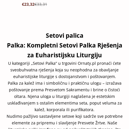
PROMOTIVNA CIJENA
REDOVNA CIJENA
€23,32
€33,31
Setovi palica
Palka: Kompletni Setovi Palka Rješenja
za Euharistijsku Liturgiju
U kategoriji „Setovi Palka“ u trgovini
Ornaty.pl
pronaći ćete
sveobuhvatna rješenja koja su neophodna za obavljanje
euharistijske liturgije s dostojanstvom i poštovanjem.
Palka za kalež ima i simboličnu i praktičnu ulogu – izražava
poštovanje prema Presvetom Sakramentu i brine o čistoći
oltara. Njena uloga u liturgiji naglašena je estetskim
usklađivanjem s ostalim elementima seta, poput veluma za
kalež, korporala ili purifikatora.
Nudimo pažljivo sastavljene setove koji sadrže sve potrebne
elemente za pripremu i slavljenje Presvete Žrtve. Naše