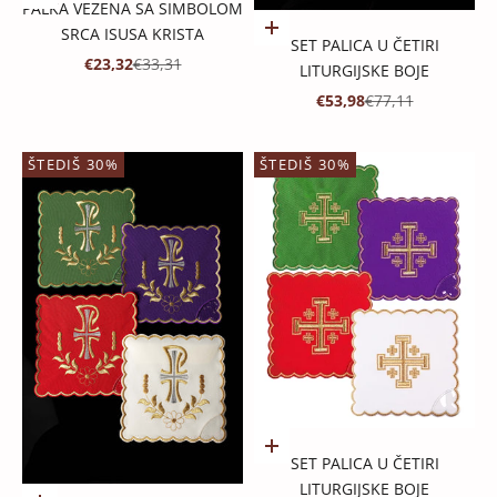
PALKA VEZENA SA SIMBOLOM
Dodaj u košaricu
SRCA ISUSA KRISTA
SET PALICA U ČETIRI
PROMOTIVNA CIJENA
REDOVNA CIJENA
€23,32
€33,31
LITURGIJSKE BOJE
PROMOTIVNA CIJENA
REDOVNA CIJENA
€53,98
€77,11
ŠTEDIŠ 30%
ŠTEDIŠ 30%
Dodaj u košaricu
SET PALICA U ČETIRI
LITURGIJSKE BOJE