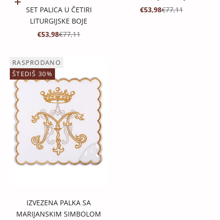
Dodaj u košaricu
PROMOTIVNA CIJENA
REDOVNA CIJENA
SET PALICA U ČETIRI
€53,98
€77,11
LITURGIJSKE BOJE
PROMOTIVNA CIJENA
REDOVNA CIJENA
€53,98
€77,11
RASPRODANO
ŠTEDIŠ 30%
IZVEZENA PALKA SA
MARIJANSKIM SIMBOLOM