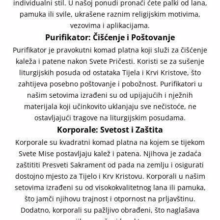
individualni stil. U našoj ponudi pronaći ćete palki od lana,
pamuka ili svile, ukrašene raznim religijskim motivima,
vezovima i aplikacijama.
Purifikator: Čišćenje i Poštovanje
Purifikator je pravokutni komad platna koji služi za čišćenje
kaleža i patene nakon Svete Pričesti. Koristi se za sušenje
liturgijskih posuda od ostataka Tijela i Krvi Kristove, što
zahtijeva posebno poštovanje i pobožnost. Purifikatori u
našim setovima izrađeni su od upijajućih i nježnih
materijala koji učinkovito uklanjaju sve nečistoće, ne
ostavljajući tragove na liturgijskim posudama.
Korporale: Svetost i Zaštita
Korporale su kvadratni komad platna na kojem se tijekom
Svete Mise postavljaju kalež i patena. Njihova je zadaća
zaštititi Presveti Sakrament od pada na zemlju i osigurati
dostojno mjesto za Tijelo i Krv Kristovu. Korporali u našim
setovima izrađeni su od visokokvalitetnog lana ili pamuka,
što jamči njihovu trajnost i otpornost na prljavštinu.
Dodatno, korporali su pažljivo obrađeni, što naglašava