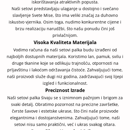
iskorištavanja atraktivnih popusta.
Naši setovi predstavljaju ulaganje u dostojno i svečano
slavljenje Svete Mise, što ima veliki značaj za duhovno
iskustvo vjernika. Osim toga, nudimo konkurentne cijene i
brzu realizaciju narudžbi, što našu ponudu čini još
privlačnijom.
Visoka Kvaliteta Materijala
Vodimo računa da naši setovi palka budu izrađeni od
najboljih dostupnih materijala. Koristimo lan, pamuk, svilu i
druge tkanine koje se odlikuju trajnošću, otpornosti na
prljavštinu i lakoćom održavanja čistoće. Zahvaljujući tome,
naši proizvodi služe dugi niz godina, zadržavajući svoj lijepi
izgled i funkcionalnost.
Preciznost Izrade
Naši setovi palka šivaju se s iznimnom pažnjom i brigom za
svaki detalj. Obratimo pozornost na precizne završetke,
čvrste šavove i estetske ukrase, što čini naše proizvode
elegantnima i dostojanstvenima. Zahvaljujući tome, naši
setovi nisu samo praktični, već i ukras svakog oltara.