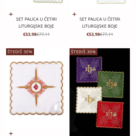
Dodaj u košaricu
Dodaj u košaricu
SET PALICA U ČETIRI
SET PALICA U ČETIRI
LITURGIJSKE BOJE
LITURGIJSKE BOJE
PROMOTIVNA CIJENA
REDOVNA CIJENA
PROMOTIVNA CIJENA
REDOVNA CIJENA
€53,98
€77,11
€53,98
€77,11
ŠTEDIŠ 30%
ŠTEDIŠ 30%
Dodaj u košaricu