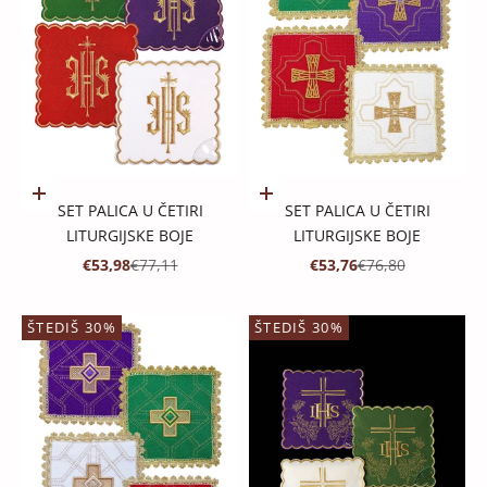
Dodaj u košaricu
Dodaj u košaricu
SET PALICA U ČETIRI
SET PALICA U ČETIRI
LITURGIJSKE BOJE
LITURGIJSKE BOJE
PROMOTIVNA CIJENA
REDOVNA CIJENA
PROMOTIVNA CIJENA
REDOVNA CIJENA
€53,98
€77,11
€53,76
€76,80
ŠTEDIŠ 30%
ŠTEDIŠ 30%