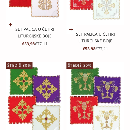
Dodaj u košaricu
SET PALICA U ČETIRI
Dodaj u košaricu
SET PALICA U ČETIRI
LITURGIJSKE BOJE
LITURGIJSKE BOJE
PROMOTIVNA CIJENA
REDOVNA CIJENA
€53,98
€77,11
PROMOTIVNA CIJENA
REDOVNA CIJENA
€53,98
€77,11
ŠTEDIŠ 30%
ŠTEDIŠ 30%