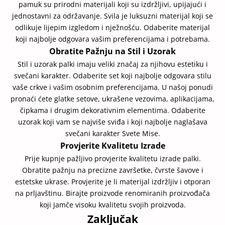
pamuk su prirodni materijali koji su izdržljivi, upijajući i
jednostavni za održavanje. Svila je luksuzni materijal koji se
odlikuje lijepim izgledom i nježnošću. Odaberite materijal
koji najbolje odgovara vašim preferencijama i potrebama.
Obratite Pažnju na Stil i Uzorak
Stil i uzorak palki imaju veliki značaj za njihovu estetiku i
svečani karakter. Odaberite set koji najbolje odgovara stilu
vaše crkve i vašim osobnim preferencijama. U našoj ponudi
pronaći ćete glatke setove, ukrašene vezovima, aplikacijama,
čipkama i drugim dekorativnim elementima. Odaberite
uzorak koji vam se najviše sviđa i koji najbolje naglašava
svečani karakter Svete Mise.
Provjerite Kvalitetu Izrade
Prije kupnje pažljivo provjerite kvalitetu izrade palki.
Obratite pažnju na precizne završetke, čvrste šavove i
estetske ukrase. Provjerite je li materijal izdržljiv i otporan
na prljavštinu. Birajte proizvode renomiranih proizvođača
koji jamče visoku kvalitetu svojih proizvoda.
Zaključak