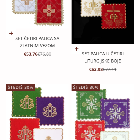
Dodaj u košaricu
SET ČETIRI PALICA SA
ZLATNIM VEZOM
Dodaj u košaricu
PROMOTIVNA CIJENA
REDOVNA CIJENA
SET PALICA U ČETIRI
€53,76
€76,80
LITURGIJSKE BOJE
PROMOTIVNA CIJENA
REDOVNA CIJENA
€53,98
€77,11
ŠTEDIŠ 30%
ŠTEDIŠ 30%