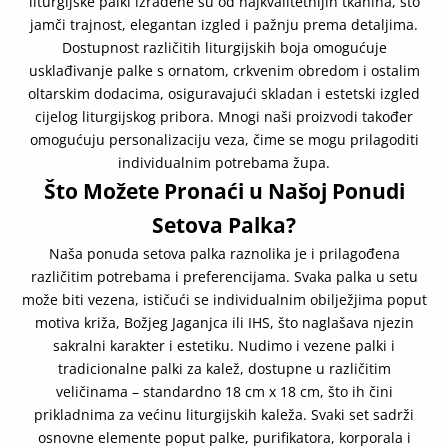
liturgijske palki izrađene su od najkvalitetnijih tkanina, što
jamči trajnost, elegantan izgled i pažnju prema detaljima.
Dostupnost različitih liturgijskih boja omogućuje
usklađivanje palke s ornatom, crkvenim obredom i ostalim
oltarskim dodacima, osiguravajući skladan i estetski izgled
cijelog liturgijskog pribora. Mnogi naši proizvodi također
omogućuju personalizaciju veza, čime se mogu prilagoditi
individualnim potrebama župa.
Što Možete Pronaći u Našoj Ponudi
Setova Palka?
Naša ponuda setova palka raznolika je i prilagođena
različitim potrebama i preferencijama. Svaka palka u setu
može biti vezena, ističući se individualnim obilježjima poput
motiva križa, Božjeg Jaganjca ili IHS, što naglašava njezin
sakralni karakter i estetiku. Nudimo i vezene palki i
tradicionalne palki za kalež, dostupne u različitim
veličinama – standardno 18 cm x 18 cm, što ih čini
prikladnima za većinu liturgijskih kaleža. Svaki set sadrži
osnovne elemente poput palke, purifikatora, korporala i