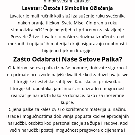
njihov svečani karakter.
Lavater: Čistoća i Simbolika Očisćenja
Lavater je mali ručnik koji služi za sušenje ruku svećenika
nakon pranja tijekom Svete Mise. Čin pranja ruku
simbolizira očišćenje od grijeha i pripremu za slavljenje
Presvete Žrtve. Lavateri u našim setovima izrađeni su od
mekanih i upijajućih materijala koji osiguravaju udobnost i
higijenu tijekom liturgije.
Zašto Odabrati Naše Setove Palka?
Odabirom setova palka iz naše ponude, dobivate sigurnost
da primate proizvode najviše kvalitete koji zadovoljavaju sve
liturgijske i estetske zahtjeve. Kao iskusni proizvođač
liturgijskih dodataka, jamčimo čvrstu izradu i mogućnost
realizacije narudžbi kako za domaće, tako i za inozemne
kupce.
Cijena palke za kalež ovisi o korištenom materijalu, načinu
izrade i mogućnostima dobivanja popusta kod veleprodajnih
narudžbi, osobito kod personalizacije za župe i redove. Kod
većih narudžbi postoji mogućnost pregovora o cijenama i