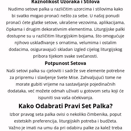
Raznolikost Uzoraka i Stilova
Nudimo setove palka u različitim uzorcima i stilovima kako
bi svatko mogao pronaći nešto za sebe. U našoj ponudi
pronaći ćete glatke setove, ukrašene vezovima, aplikacijama,
čipkama i drugim dekorativnim elementima. Liturgijske palki
dostupne su u različitim liturgijskim bojama, što omogućuje
njihovo usklađivanje s ornatima, velumima i ostalim
dodacima, osiguravajući skladan izgled cijelog liturgijskog
pribora tijekom svake svečanosti.
Potpunost Setova
Naši setovi palka su cjeloviti i sadrže sve elemente potrebne
za pripremu i slavljenje Svete Mise. Zahvaljujući tome ne
morate gubiti vrijeme na sastavljanje pojedinačnih
dodataka, već možete odmah uživati u gotovom setu koji će
ispuniti sva vaša očekivanja.
Kako Odabrati Pravi Set Palka?
Izbor pravog seta palka ovisi o nekoliko čimbenika, poput
estetskih preferencija, liturgijskih potreba i budžeta.
Važno je imati na umu da pri odabiru palke za kalež treba