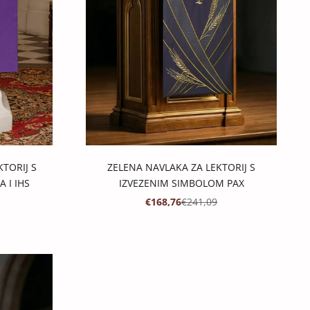
KTORIJ S
ZELENA NAVLAKA ZA LEKTORIJ S
 I IHS
IZVEZENIM SIMBOLOM PAX
IJENA
CIJENA
PROMOTIVNA CIJENA
REDOVNA CIJENA
€168,76
€241,09