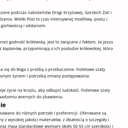
oszone podczas nabożeństw Drogi Krzyżowej, Gorzkich Żali i
enia. Wielki Post to czas intensywnej modlitwy, postu i
z gorliwością i oddaniem.
ównież godność królewską. Jest to związane z faktem, że Jezus
ez kapłanów, przypominają o ich posłudze królewskiej, która
a się do Boga z prośbą o przebaczenie. Fioletowe szaty
własnym życiem i potrzebą zmiany postępowania.
oje życie na krzyżu, aby odkupić ludzkość. Fioletowe szaty
owadzeniu wiernych do zbawienia.
ie
tosowane do różnych potrzeb i preferencji. Oferowane są
y z wysokiej jakości materiałów, z dbałością o szczegóły i
j oraz mają standardowe wymiary około 50-55 cm szerokości i