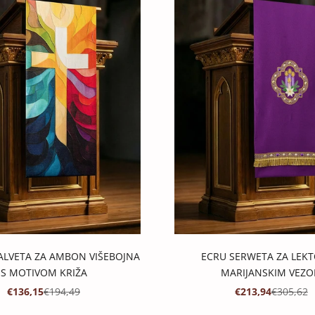
ALVETA ZA AMBON VIŠEBOJNA
ECRU SERWETA ZA LEKTO
S MOTIVOM KRIŽA
MARIJANSKIM VEZ
PROMOTIVNA CIJENA
REDOVNA CIJENA
PROMOTIVNA CI
REDOVNA
€136,15
€194,49
€213,94
€305,62