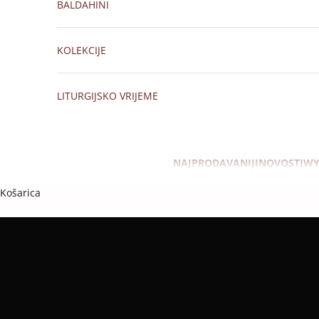
BALDAHINI
KOLEKCIJE
LITURGIJSKO VRIJEME
NAJPRODAVANIJI
NOVOSTI
WY
Košarica