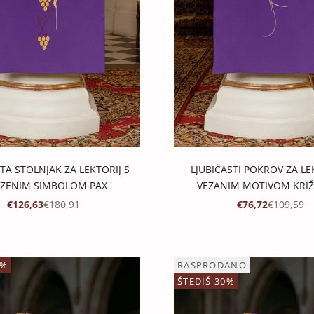
TA STOLNJAK ZA LEKTORIJ S
LJUBIČASTI POKROV ZA LE
EZENIM SIMBOLOM PAX
VEZANIM MOTIVOM KRIŽA
PROMOTIVNA CIJENA
REDOVNA CIJENA
PROMOTIVNA C
REDOVNA 
€126,63
€180,91
€76,72
€109,59
0%
RASPRODANO
ŠTEDIŠ 30%