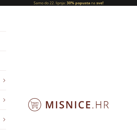
Samo do 22. lipnja:
30% popusta
na
sve!
ORNATY.PL