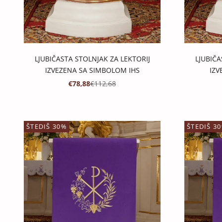
LJUBIČASTA STOLNJAK ZA LEKTORIJ
LJUBIČA
IZVEZENA SA SIMBOLOM IHS
IZV
PROMOTIVNA CIJENA
REDOVNA CIJENA
€78,88
€112,68
ŠTEDIŠ 30%
ŠTEDIŠ 3