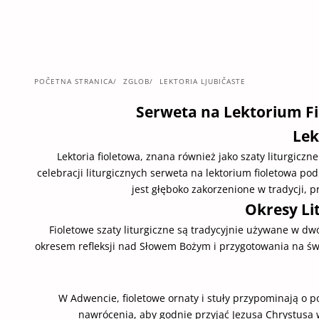
POČETNA STRANICA
ZGLOB
LEKTORIA LJUBIČASTE
Serweta na Lektorium Fi
Lek
Lektoria fioletowa, znana również jako szaty liturgiczn
celebracji liturgicznych serweta na lektorium fioletowa p
jest głęboko zakorzenione w tradycji, p
Okresy Li
Fioletowe szaty liturgiczne są tradycyjnie używane w dw
okresem refleksji nad Słowem Bożym i przygotowania na świ
W Adwencie, fioletowe ornaty i stuły przypominają o p
nawrócenia, aby godnie przyjąć Jezusa Chrystusa w