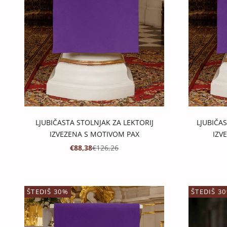
LJUBIČASTA STOLNJAK ZA LEKTORIJ
LJUBIČAS
IZVEZENA S MOTIVOM PAX
IZV
PROMOTIVNA CIJENA
REDOVNA CIJENA
€88,38
€126,26
ŠTEDIŠ 30%
ŠTEDIŠ 3