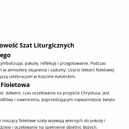
owość Szat Liturgicznych
iego
 symbolizując pokutę, refleksję i przygotowanie. Podczas
w atmosferę skupienia i zadumy. Użycie lektorii fioletowej
zyszą celebracjom w Kościele Katolickim.
 Fioletowa
e. Adwent, czas oczekiwania na przyjście Chrystusa, jest
modlitwy i nawrócenia, poprzedzającym najważniejsze święto
i noszący fioletowe szaty wzywają wiernych do pokuty i
zieję i oczekiwanie na spełnienie obietnic Bożych.