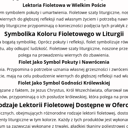
Lektoria Fioletowa w Wielkim Poście
istym symbolem pokuty i umartwienia. Fioletowe szaty liturgiczne, n
rnych do głębszej refleksji nad własnym życiem i potrzebą nawróc
aty liturgiczne przypominają o konieczności podjęcia tych praktyk 
Symbolika Koloru Fioletowego w Liturgii
a bogatą symbolikę. Oprócz pokuty i refleksji, fiolet symbolizuje r
żu, aby odkupić ludzkość. Fioletowe szaty liturgiczne, noszone prz
polega na prowadzeniu wiernych do zbawienia.
Fiolet Jako Symbol Pokuty i Nawrócenia
nia. Przypomina o potrzebie uznania własnej grzeszności i zwróceni
cie, mają na celu pobudzenie wiernych do głębszej refleksji nad 
Fiolet Jako Symbol Godności Królewskiej
ązane z faktem, że Jezus Chrystus, Król Wszechświata, ofiarował sw
anów, przypominają o ich posłudze królewskiej, która polega na pr
odzaje Lektorii Fioletowej Dostępne w Oferc
icznych, obejmujących różnorodne rodzaje lektorii fioletowej, dos
menty liturgiczne w tym kolorze. Każdy z tych produktów jest wykonan
rium są zazwyczaj wykonane z trwałej, gładkiej tkaniny poliestrowe