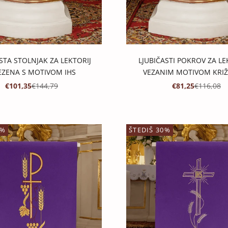
STA STOLNJAK ZA LEKTORIJ
LJUBIČASTI POKROV ZA LE
EZENA S MOTIVOM IHS
VEZANIM MOTIVOM KRIŽA
PROMOTIVNA CIJENA
REDOVNA CIJENA
PROMOTIVNA C
REDOVNA 
€101,35
€144,79
€81,25
€116,08
0%
ŠTEDIŠ 30%