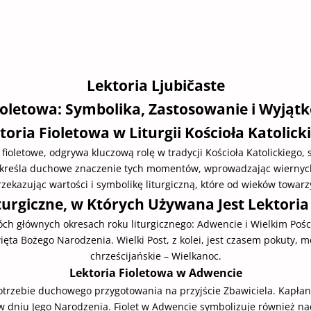
Lektoria Ljubičaste
oletowa: Symbolika, Zastosowanie i Wyjątk
toria Fioletowa w Liturgii Kościoła Katolick
e fioletowe, odgrywa kluczową rolę w tradycji Kościoła Katolickiego,
odkreśla duchowe znaczenie tych momentów, wprowadzając wiernych 
rzekazując wartości i symbolikę liturgiczną, które od wieków towar
turgiczne, w Których Używana Jest Lektoria
óch głównych okresach roku liturgicznego: Adwencie i Wielkim Pości
ęta Bożego Narodzenia. Wielki Post, z kolei, jest czasem pokuty, 
chrześcijańskie – Wielkanoc.
Lektoria Fioletowa w Adwencie
otrzebie duchowego przygotowania na przyjście Zbawiciela. Kapłan
 dniu Jego Narodzenia. Fiolet w Adwencie symbolizuje również nad