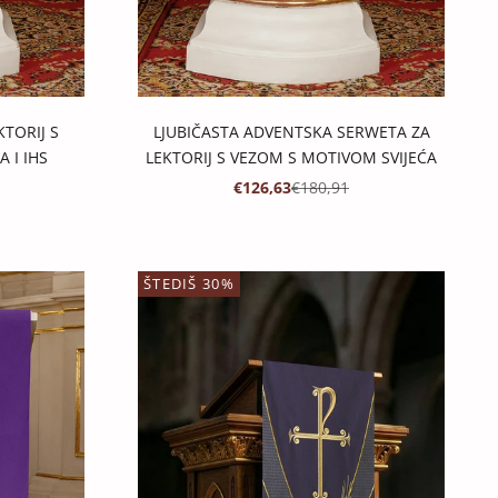
KTORIJ S
LJUBIČASTA ADVENTSKA SERWETA ZA
 I IHS
LEKTORIJ S VEZOM S MOTIVOM SVIJEĆA
IJENA
CIJENA
PROMOTIVNA CIJENA
REDOVNA CIJENA
€126,63
€180,91
ŠTEDIŠ 30%