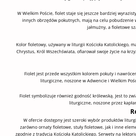
W Wielkim Poście, fiolet staje się jeszcze bardziej wyraz
innych obrzędów pokutnych, mają na celu pobudzenie wie
jałmużny, a fioletowe sz
Kolor fioletowy, używany w liturgii Kościoła Katolickiego, m
Chrystus, Król Wszechświata, ofiarował swoje życie na krzy
Fiolet jest przede wszystkim kolorem pokuty i nawróce
liturgiczne, noszone w Adwencie i Wielkim Poś
Fiolet symbolizuje również godność królewską. Jest to zwi
liturgiczne, noszone przez kapł
R
W ofercie dostępny jest szeroki wybór produktów liturg
zarówno ornaty fioletowe, stuły fioletowe, jak i inne ele
zgodnie z tradycją Kościoła Katolickiego. Serwety na lekto