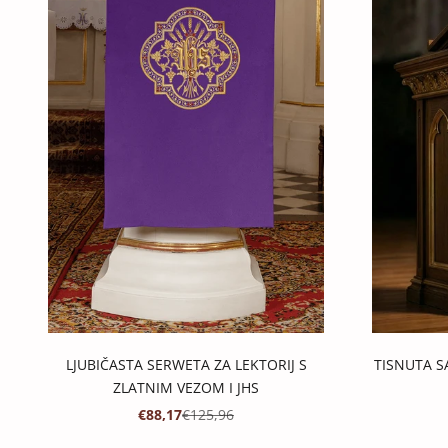
LJUBIČASTA SERWETA ZA LEKTORIJ S
TISNUTA S
ZLATNIM VEZOM I JHS
PROMOTIVNA CIJENA
REDOVNA CIJENA
€88,17
€125,96