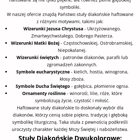
symboliki.
W naszej ofercie znajdą Państwo stuły diakońskie haftowane
z różnymi motywami, takimi jak:
Wizerunki Jezusa Chrystusa
- Ukrzyżowanego,
Zmartwychwstałego, Dobrego Pasterza.
Wizerunki Matki Bożej
- Częstochowskiej, Ostrobramskiej,
Niepokalanej.
Wizerunki świętych
- patronów diakonów, parafii lub
zgromadzeń zakonnych.
Symbole eucharystyczne
- kielich, hostia, winogrona,
kłosy zboża.
Symbole Ducha Świętego
- gołębica, płomienie ognia.
Ornamenty roślinne
- winorośl, lilie, róże, które
symbolizują życie, czystość i miłość.
Haftowane stuły diakońskie to doskonały wybór dla
diakonów, którzy cenią sobie piękno, tradycję i głęboką
symbolikę liturgiczną. Taka stuła z pewnością podkreśli
uroczysty charakter każdej Mszy Świętej i nabożeństwa.
Stuły Diakońskie Dwukolorowe: