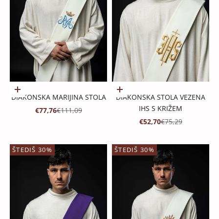
Dodaj u košaricu
Dodaj u košaricu
DIAKONSKA MARIJINA STOLA
DIAKONSKA STOLA VEZENA
IHS S KRIŽEM
PROMOTIVNA CIJENA
REDOVNA CIJENA
€77,76
€111,09
PROMOTIVNA CIJENA
REDOVNA CIJENA
€52,70
€75,29
ŠTEDIŠ 30%
ŠTEDIŠ 30%