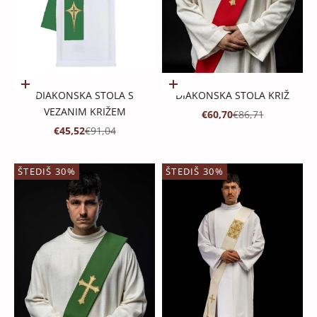
Dodaj u košaricu
Dodaj u košaricu
DIAKONSKA STOLA S
DIAKONSKA STOLA KRIŽ
VEZANIM KRIŽEM
PROMOTIVNA CIJENA
REDOVNA CIJENA
€60,70
€86,71
PROMOTIVNA CIJENA
REDOVNA CIJENA
€45,52
€91,04
ŠTEDIŠ 30%
ŠTEDIŠ 30%