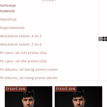
Sortiranje
Sortiranje
Istaknuto
Najvažnije
Najprodavanije
Abecednim redom, A do Z
Abecednim redom, Z do A
Po cijeni, od niže prema višoj
Po cijeni, od više prema nižoj
Po datumu, od starog prema novom
Po datumu, od novog prema starom
ŠTEDIŠ 30%
ŠTEDIŠ 30%