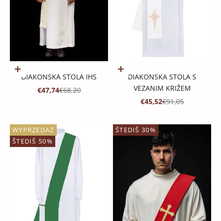
Dodaj u košaricu
Dodaj u košaricu
DIAKONSKA STOLA IHS
DIAKONSKA STOLA S
VEZANIM KRIŽEM
PROMOTIVNA CIJENA
REDOVNA CIJENA
€47,74
€68,20
PROMOTIVNA CIJENA
REDOVNA CIJENA
€45,52
€91,05
WYPRZEDAŻ
ŠTEDIŠ 30%
ŠTEDIŠ 50%