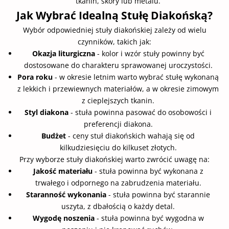
tkanin, skóry lub metalu.
Jak Wybrać Idealną Stułę Diakońską?
Wybór odpowiedniej stuły diakońskiej zależy od wielu
czynników, takich jak:
Okazja liturgiczna
- kolor i wzór stuły powinny być
dostosowane do charakteru sprawowanej uroczystości.
Pora roku
- w okresie letnim warto wybrać stułę wykonaną
z lekkich i przewiewnych materiałów, a w okresie zimowym
z cieplejszych tkanin.
Styl diakona
- stuła powinna pasować do osobowości i
preferencji diakona.
Budżet
- ceny stuł diakońskich wahają się od
kilkudziesięciu do kilkuset złotych.
Przy wyborze stuły diakońskiej warto zwrócić uwagę na:
Jakość materiału
- stuła powinna być wykonana z
trwałego i odpornego na zabrudzenia materiału.
Staranność wykonania
- stuła powinna być starannie
uszyta, z dbałością o każdy detal.
Wygodę noszenia
- stuła powinna być wygodna w