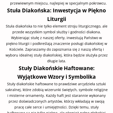
przewiewnym miejscu, najlepiej w specjalnym pokrowcu.
Stuła Diakońska: Inwestycja w Piękno
Liturgii
Stuła diakońska to nie tylko element stroju liturgicznego, ale
przede wszystkim symbol służby i godności diakona.
Wybierając stułę z naszej oferty, inwestują Państwo w
piękno liturgii i podkreślają znaczenie posługi diakońskiej w
Kościele. Zapraszamy do zapoznania się z naszą ofertą i
wyboru idealnej stuły diakońskiej, która będzie służyła przez
długie lata.
Stuły Diakońskie Haftowane:
Wyjątkowe Wzory i Symbolika
Stuły diakońskie haftowane to prawdziwe arcydzieła sztuki
sakralnej, które zdobią wizerunki świętych, symbole religijne
i misterne ornamenty. Każdy haft jest starannie wykonany
przez doświadczonych artystów, którzy wkładają w swoją
pracę całe serce i umiejętności. Dzięki temu, stuły
haftowane są nie tylko piękne, ale również pełne głębokiej