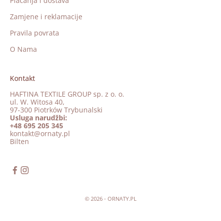
Plaćanja i dostava
Zamjene i reklamacije
Pravila povrata
O Nama
Kontakt
HAFTINA TEXTILE GROUP sp. z o. o.
ul. W. Witosa 40,
97-300 Piotrków Trybunalski
Usluga narudžbi:
+48 695 205 345
kontakt@ornaty.pl
Bilten
© 2026 - ORNATY.PL