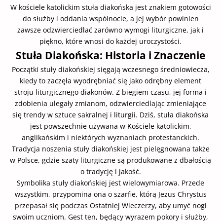
W kościele katolickim stuła diakońska jest znakiem gotowości
do służby i oddania wspólnocie, a jej wybór powinien
zawsze odzwierciedlać zarówno wymogi liturgiczne, jak i
piękno, które wnosi do każdej uroczystości.
Stuła Diakońska: Historia i Znaczenie
Początki stuły diakońskiej sięgają wczesnego średniowiecza,
kiedy to zaczęła wyodrębniać się jako odrębny element
stroju liturgicznego diakonów. Z biegiem czasu, jej forma i
zdobienia ulegały zmianom, odzwierciedlając zmieniające
się trendy w sztuce sakralnej i liturgii. Dziś, stuła diakońska
jest powszechnie używana w Kościele katolickim,
anglikańskim i niektórych wyznaniach protestanckich.
Tradycja noszenia stuły diakońskiej jest pielęgnowana także
w Polsce, gdzie szaty liturgiczne są produkowane z dbałością
o tradycję i jakość.
Symbolika stuły diakońskiej jest wielowymiarowa. Przede
wszystkim, przypomina ona o szarfie, którą Jezus Chrystus
przepasał się podczas Ostatniej Wieczerzy, aby umyć nogi
swoim uczniom. Gest ten, będący wyrazem pokory i służby,