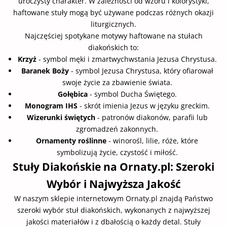
uroczysty charakter. W zależności od wzoru i kolorystyki,
haftowane stuły mogą być używane podczas różnych okazji
liturgicznych.
Najczęściej spotykane motywy haftowane na stułach
diakońskich to:
Krzyż
- symbol męki i zmartwychwstania Jezusa Chrystusa.
Baranek Boży
- symbol Jezusa Chrystusa, który ofiarował
swoje życie za zbawienie świata.
Gołębica
- symbol Ducha Świętego.
Monogram IHS
- skrót imienia Jezus w języku greckim.
Wizerunki świętych
- patronów diakonów, parafii lub
zgromadzeń zakonnych.
Ornamenty roślinne
- winorośl, lilie, róże, które
symbolizują życie, czystość i miłość.
Stuły Diakońskie na
Ornaty.pl
: Szeroki
Wybór i Najwyższa Jakość
W naszym sklepie internetowym
Ornaty.pl
znajdą Państwo
szeroki wybór stuł diakońskich, wykonanych z najwyższej
jakości materiałów i z dbałością o każdy detal. Stuły