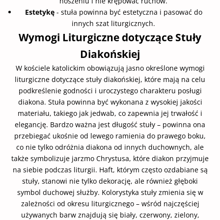
noszeniu i nie krępować ruchów.
Estetykę
- stuła powinna być estetyczna i pasować do
innych szat liturgicznych.
Wymogi Liturgiczne dotyczące Stuły
Diakońskiej
W kościele katolickim obowiązują jasno określone wymogi
liturgiczne dotyczące stuły diakońskiej, które mają na celu
podkreślenie godności i uroczystego charakteru posługi
diakona. Stuła powinna być wykonana z wysokiej jakości
materiału, takiego jak jedwab, co zapewnia jej trwałość i
elegancję. Bardzo ważna jest długość stuły – powinna ona
przebiegać ukośnie od lewego ramienia do prawego boku,
co nie tylko odróżnia diakona od innych duchownych, ale
także symbolizuje jarzmo Chrystusa, które diakon przyjmuje
na siebie podczas liturgii. Haft, którym często ozdabiane są
stuły, stanowi nie tylko dekorację, ale również głęboki
symbol duchowej służby. Kolorystyka stuły zmienia się w
zależności od okresu liturgicznego – wśród najczęściej
używanych barw znajdują się biały, czerwony, zielony,