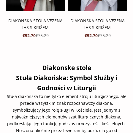
DIAKONSKA STOLA VEZENA
DIAKONSKA STOLA VEZENA
IHS S KRIŽEM
IHS S KRIŽEM
PROMOTIVNA CIJENA
REDOVNA CIJENA
PROMOTIVNA CIJENA
REDOVNA CIJENA
€52,70
€75,29
€52,70
€75,29
Diakonske stole
Stuła Diakońska: Symbol Służby i
Godności w Liturgii
Stuła diakońska to nie tylko element stroju liturgicznego, ale
przede wszystkim znak rozpoznawczy diakona,
symbolizujący jego rolę sługi w Kościele. Jest jednym z
najważniejszych elementów szat liturgicznych diakona,
podkreślając jego funkcję podczas uroczystości kościelnych.
Noszona ukośnie przez lewe ramię, odróżnia go od