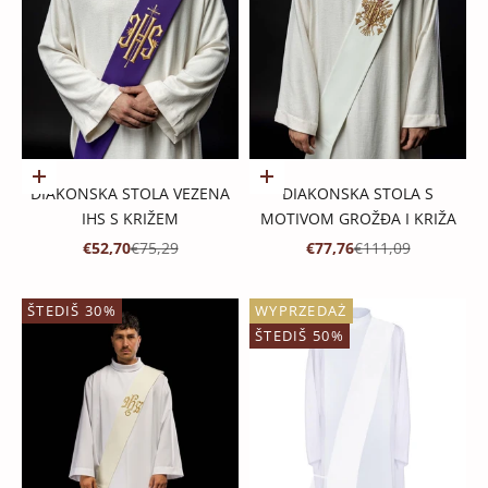
Dodaj u košaricu
Dodaj u košaricu
DIAKONSKA STOLA VEZENA
DIAKONSKA STOLA S
IHS S KRIŽEM
MOTIVOM GROŽĐA I KRIŽA
PROMOTIVNA CIJENA
REDOVNA CIJENA
PROMOTIVNA CIJENA
REDOVNA CIJENA
€52,70
€75,29
€77,76
€111,09
ŠTEDIŠ 30%
WYPRZEDAŻ
ŠTEDIŠ 50%