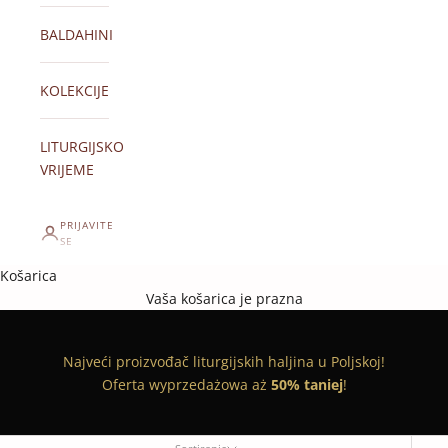
BALDAHINI
KOLEKCIJE
LITURGIJSKO
VRIJEME
PRIJAVITE
SE
Košarica
Vaša košarica je prazna
Najveći proizvođač liturgijskih haljina u Poljskoj!
Oferta wyprzedażowa aż
50% taniej
!