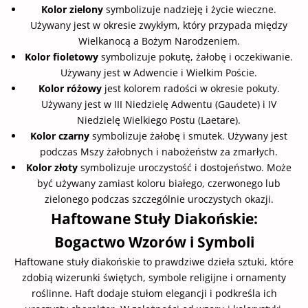
Kolor zielony
symbolizuje nadzieję i życie wieczne.
Używany jest w okresie zwykłym, który przypada między
Wielkanocą a Bożym Narodzeniem.
Kolor fioletowy
symbolizuje pokutę, żałobę i oczekiwanie.
Używany jest w Adwencie i Wielkim Poście.
Kolor różowy
jest kolorem radości w okresie pokuty.
Używany jest w III Niedzielę Adwentu (Gaudete) i IV
Niedzielę Wielkiego Postu (Laetare).
Kolor czarny
symbolizuje żałobę i smutek. Używany jest
podczas Mszy żałobnych i nabożeństw za zmarłych.
Kolor złoty
symbolizuje uroczystość i dostojeństwo. Może
być używany zamiast koloru białego, czerwonego lub
zielonego podczas szczególnie uroczystych okazji.
Haftowane Stuły Diakońskie:
Bogactwo Wzorów i Symboli
Haftowane stuły diakońskie to prawdziwe dzieła sztuki, które
zdobią wizerunki świętych, symbole religijne i ornamenty
roślinne. Haft dodaje stułom elegancji i podkreśla ich