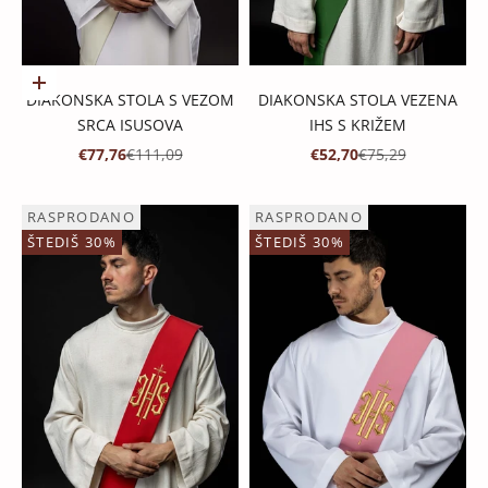
Dodaj u košaricu
DIAKONSKA STOLA S VEZOM
DIAKONSKA STOLA VEZENA
SRCA ISUSOVA
IHS S KRIŽEM
PROMOTIVNA CIJENA
REDOVNA CIJENA
PROMOTIVNA CIJENA
REDOVNA CIJENA
€77,76
€111,09
€52,70
€75,29
RASPRODANO
RASPRODANO
ŠTEDIŠ 30%
ŠTEDIŠ 30%