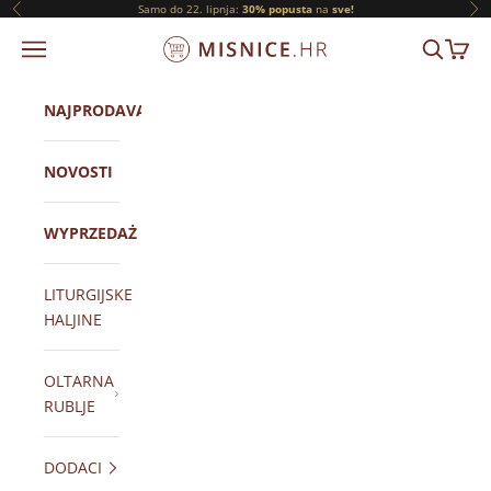
Prijeđi na sadržaj
Samo do 22. lipnja:
30% popusta
na
sve!
Prethodni
Slj
ORNATY.PL
IZBORNIK
TRAŽI
KOŠAR
NAJPRODAVANIJI
NOVOSTI
WYPRZEDAŻ
LITURGIJSKE
HALJINE
OLTARNA
RUBLJE
DODACI