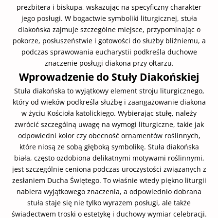
prezbitera i biskupa, wskazując na specyficzny charakter
jego posługi. W bogactwie symboliki liturgicznej, stuła
diakońska zajmuje szczególne miejsce, przypominając o
pokorze, posłuszeństwie i gotowości do służby bliźniemu, a
podczas sprawowania eucharystii podkreśla duchowe
znaczenie posługi diakona przy ołtarzu.
Wprowadzenie do Stuły Diakońskiej
Stuła diakońska to wyjątkowy element stroju liturgicznego,
który od wieków podkreśla służbę i zaangażowanie diakona
w życiu Kościoła katolickiego. Wybierając stułę, należy
zwrócić szczególną uwagę na wymogi liturgiczne, takie jak
odpowiedni kolor czy obecność ornamentów roślinnych,
które niosą ze sobą głęboką symbolikę. Stuła diakońska
biała, często ozdobiona delikatnymi motywami roślinnymi,
jest szczególnie ceniona podczas uroczystości związanych z
zesłaniem Ducha Świętego. To właśnie wtedy piękno liturgii
nabiera wyjątkowego znaczenia, a odpowiednio dobrana
stuła staje się nie tylko wyrazem posługi, ale także
świadectwem troski o estetykę i duchowy wymiar celebracji.